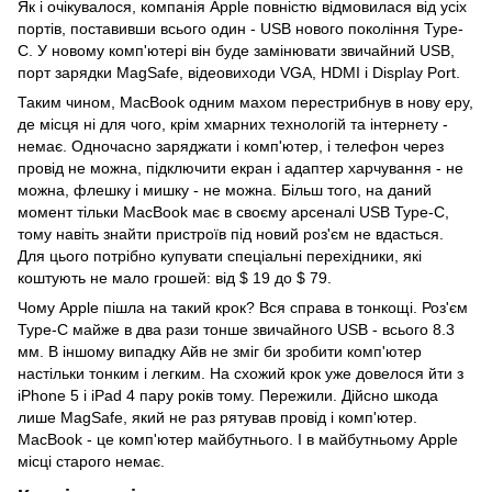
Як і очікувалося, компанія Apple повністю відмовилася від усіх
портів, поставивши всього один - USB нового покоління Type-
C. У новому комп'ютері він буде замінювати звичайний USB,
порт зарядки MagSafe, відеовиходи VGA, HDMI і Display Port.
Таким чином, MacBook одним махом перестрибнув в нову еру,
де місця ні для чого, крім хмарних технологій та інтернету -
немає. Одночасно заряджати і комп'ютер, і телефон через
провід не можна, підключити екран і адаптер харчування - не
можна, флешку і мишку - не можна. Більш того, на даний
момент тільки MacBook має в своєму арсеналі USB Type-C,
тому навіть знайти пристроїв під новий роз'єм не вдасться.
Для цього потрібно купувати спеціальні перехідники, які
коштують не мало грошей: від $ 19 до $ 79.
Чому Apple пішла на такий крок? Вся справа в тонкощі. Роз'єм
Type-C майже в два рази тонше звичайного USB - всього 8.3
мм. В іншому випадку Айв не зміг би зробити комп'ютер
настільки тонким і легким. На схожий крок уже довелося йти з
iPhone 5 і iPad 4 пару років тому. Пережили. Дійсно шкода
лише MagSafe, який не раз рятував провід і комп'ютер.
MacBook - це комп'ютер майбутнього. І в майбутньому Apple
місці старого немає.