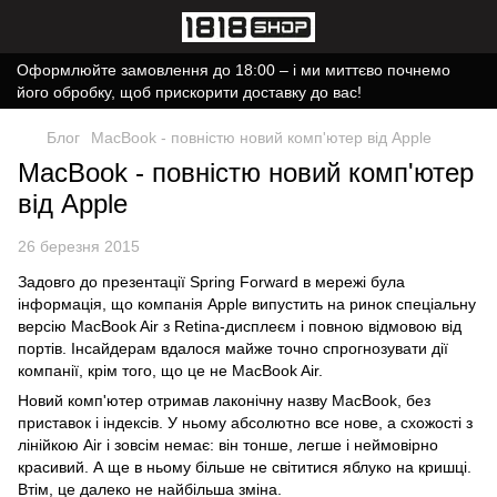
Оформлюйте замовлення до 18:00 – і ми миттєво почнемо
його обробку, щоб прискорити доставку до вас!
Блог
MacBook - повністю новий комп'ютер від Apple
MacBook - повністю новий комп'ютер
від Apple
26 березня 2015
Задовго до презентації Spring Forward в мережі була
інформація, що компанія Apple випустить на ринок спеціальну
версію MacBook Air з Retina-дисплеєм і повною відмовою від
портів. Інсайдерам вдалося майже точно спрогнозувати дії
компанії, крім того, що це не MacBook Air.
Новий комп'ютер отримав лаконічну назву MacBook, без
приставок і індексів. У ньому абсолютно все нове, а схожості з
лінійкою Air і зовсім немає: він тонше, легше і неймовірно
красивий. А ще в ньому більше не світитися яблуко на кришці.
Втім, це далеко не найбільша зміна.