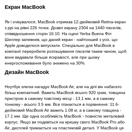
Екран MacBook
Як і очікувалося, MacBook отримав 12-дюймовий Retina-екран
з ppi на рівні 226 точок. Дозвіл екрану 2304 на 1440 пікселів,
співвідношення сторін 16:10. На сцені Yerba Buena Філ
Шиллер запевнив, що даний екран - найтонший з усіх, що
Apple доводилося випускати. Спеціально для MacBook в
компанії переробили розташування пікселів таким чином, щоб
вони видавали більше яскравості, але при цьому
енергоспоживання було знижено на 30%.
Дизайн MacBook
Ноутбук злегка нагадує MacBook Air, але на ділі він набагато
більш компактний. Важить MacBook всього 920 грам, товщина
пристрою в самому товстому місці - 13.1 мм, а в самому
тонкому - всього 3.5 мм. Все пізнається в порівняння: 11.6-
дюймовий MacBook Air важить 1.08 кг, а в самому товщина -
17.1 мм. Ще одна особливість MacBook - повністю металевий
корпус. Якщо ви подивіться на кришку свого MacBook Pro або
Air, дисплей тримається на пластиковій деталі. У MacBook ця