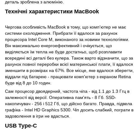
деталь зроблена з алюмінію.
Технічні характеристики MacBook
Чергова особливість MacBook в тому, що комп'ютер не має
системи охолодження. Прибрати її вдалося за рахунок
процесора Intel Core M, виконаного за новими технологіями.
Він максимально енергоефективний і очікується, що
виділяється їм тепла не буде достатньо, щоб розплавити
всередині всі деталі без кулера. Також варто відзначити, що за
рахунок повної переробки всієї материнської плати, її вдалося
зменшити в розмірах на 67%. Все місце, яке вдалося зберегти,
віддали під батарею - працювати комп'ютер з екраном Retina
буде від 8 до 10 годин.
Сам процесор двоядерний, частота чіпа - від 1.1 до 1.3 Ггц в
залежності від версії. Оперативна пам'ять - 8 Гб. SSD-
накопичувач - 256 і 512 Гб, що дійсно багато. Правда, підвела
графіка - Intel HD Graphics 5300. Чіп досить слабкий, пограти в
задоволення в ігри не вдасться.
USB Type-C