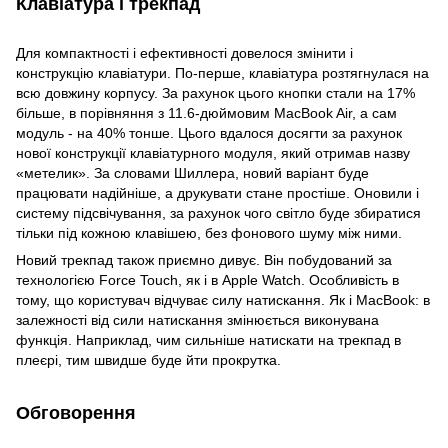
Клавіатура і трекпад
Для компактності і ефективності довелося змінити і
конструкцію клавіатури. По-перше, клавіатура розтягнулася на
всю довжину корпусу. За рахунок цього кнопки стали на 17%
більше, в порівняння з 11.6-дюймовим MacBook Air, а сам
модуль - на 40% тонше. Цього вдалося досягти за рахунок
нової конструкції клавіатурного модуля, який отримав назву
«метелик». За словами Шиллера, новий варіант буде
працювати надійніше, а друкувати стане простіше. Оновили і
систему підсвічування, за рахунок чого світло буде збиратися
тільки під кожною клавішею, без фонового шуму між ними.
Новий трекпад також приємно дивує. Він побудований за
технологією Force Touch, як і в Apple Watch. Особливість в
тому, що користувач відчуває силу натискання. Як і MacBook: в
залежності від сили натискання змінюється виконувана
функція. Наприклад, чим сильніше натискати на трекпад в
плеєрі, тим швидше буде йти прокрутка.
Обговорення