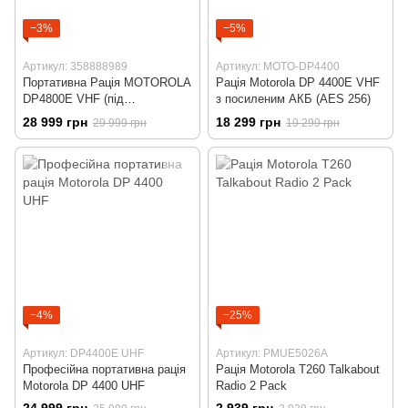
−3%
−5%
Артикул: 358888989
Артикул: MOTO-DP4400
Портативна Рація MOTOROLA
Рація Motorola DP 4400E VHF
DP4800E VHF (під
з посиленим АКБ (AES 256)
замовлення 14 днів)
28 999 грн
18 299 грн
29 999 грн
19 299 грн
−4%
−25%
Артикул: DP4400E UHF
Артикул: PMUE5026A
Професійна портативна рація
Рація Motorola T260 Talkabout
Motorola DP 4400 UHF
Radio 2 Pack
24 999 грн
2 939 грн