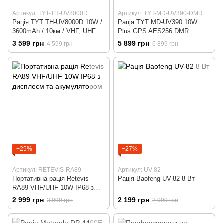
Артикул: TYT-TH-UV8000D
Артикул: TYT-MD-UV390-DMR
Рація TYT TH-UV8000D 10W /
Рація TYT MD-UV390 10W
3600mAh / 10км / VHF, UHF /
Plus GPS AES256 DMR
2x128 каналів /
3 599 грн
5 899 грн
4 599 грн
6 899 грн
дводіапазонний репітер
−25%
−27%
Артикул: RETEVIS-RA89
Артикул: UV-82
Портативна рація Retevis
Рація Baofeng UV-82 8 Вт
RA89 VHF/UHF 10W IP68 з
дисплеєм та акумулятором
2 999 грн
2 199 грн
3 999 грн
2 999 грн