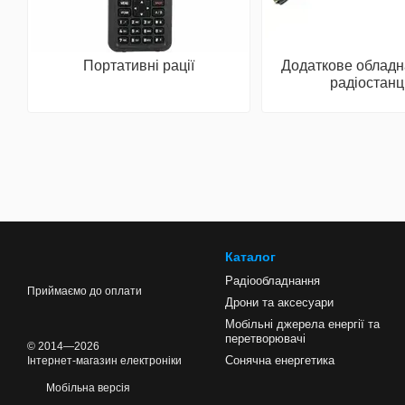
Портативні рації
Додаткове обладн
радіостанц
Каталог
Радіообладнання
Приймаємо до оплати
Дрони та аксесуари
Мобільні джерела енергії та
перетворювачі
© 2014—2026
Сонячна енергетика
Інтернет-магазин електроніки
Мобільна версія