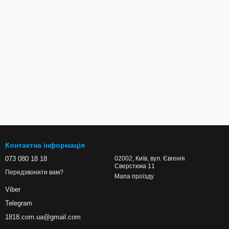
Контактна інформація
073 080 18 18
02002, Київ, вул. Євгенія
Сверстюка 11
Передзвонити вам?
Мапа проїзду
Viber
Telegram
1818.com.ua@gmail.com