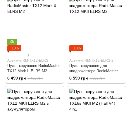
Хіт
−13%
−13%
3
Артикул: RM-TX12-ELRS
Артикул: RM-TX12-ELRS-2
Пульт керування RadioMaster
Пульт керування для
TX12 Mark II ELRS М2
квадрокоптера RadioMaster
TX12 MKII ELRS M2
6 499 грн
6 599 грн
7 499 грн
7 599 грн