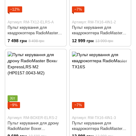
−12%
−7%
Артикул: RM-TX12-ELRS-A
Артикул: RM-TX16-4IN1-2
Пульт керування для
Пульт керування для
квадрокоптера RadioMaster
квадрокоптера RadioMaster
TX12 MKII ELRS M2 з
TX16s MKII М2 (Hall V4) 4in1
7 498 грн
12 999 грн
8 498 грн
13 999 грн
акумулятором
Хіт
−9%
−7%
Артикул: RM-BOXER-ELRS-2
Артикул: RM-TX16-4IN1-3
Пульт керування для дрону
Пульт керування для
RadioMaster Boxer
квадрокоптера RadioMaster
ExpressLRS М2 (HP0157.0043-
TX16S
9 689 грн
12 998 грн