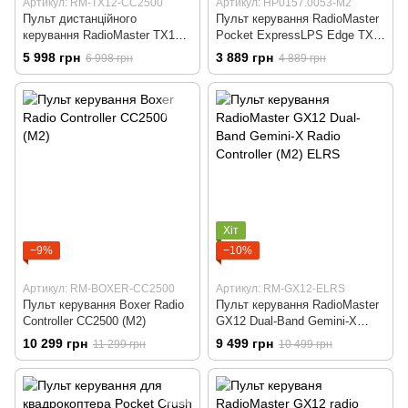
Артикул: RM-TX12-CC2500
Артикул: HP0157.0053-M2
Пульт дистанційного
Пульт керування RadioMaster
керування RadioMaster TX12
Pocket ExpressLPS Edge TX
Mark II CC2500
M2 прозорий чорний
5 998 грн
3 889 грн
6 998 грн
4 889 грн
Хіт
−9%
−10%
Артикул: RM-BOXER-CC2500
Артикул: RM-GX12-ELRS
Пульт керування Boxer Radio
Пульт керування RadioMaster
Controller CC2500 (M2)
GX12 Dual-Band Gemini-X
Radio Controller (M2) ELRS
10 299 грн
9 499 грн
11 299 грн
10 499 грн