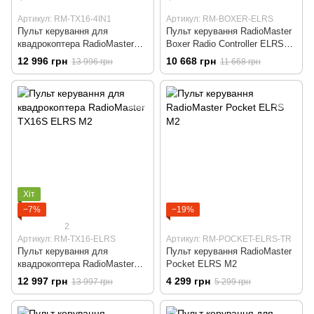
Артикул: RM-TX16-4IN1
Артикул: RM-BOXER-ELRS
Пульт керування для
Пульт керування RadioMaster
квадрокоптера RadioMaster
Boxer Radio Controller ELRS
TX16S М2 4in1
M2
12 996 грн
10 668 грн
13 996 грн
11 668 грн
Хіт
−7%
−19%
2
Артикул: RM-TX16-ELRS
Артикул: RM-POCKET-ELRS-TR
Пульт керування для
Пульт керування RadioMaster
квадрокоптера RadioMaster
Pocket ELRS M2
TX16S ELRS М2
12 997 грн
4 299 грн
13 997 грн
5 299 грн