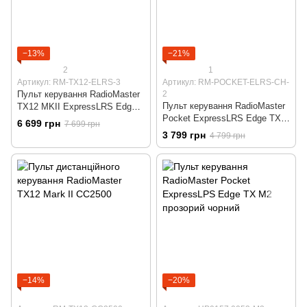
−13%
−21%
2
1
Артикул: RM-TX12-ELRS-3
Артикул: RM-POCKET-ELRS-CH-
Пульт керування RadioMaster
2
Пульт керування RadioMaster
TX12 MKII ExpressLRS Edge
Pocket ExpressLRS Edge TX
TX
6 699 грн
7 699 грн
M2, прозорий чорний
3 799 грн
4 799 грн
−14%
−20%