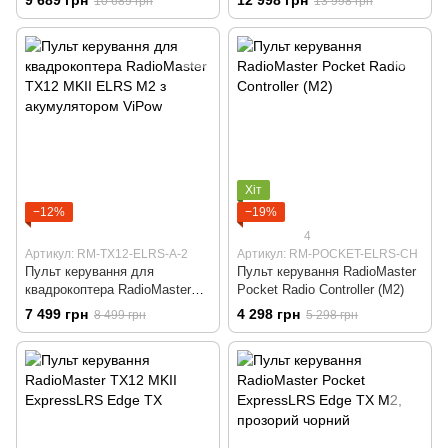
10 689 грн
13 998 грн
M2)
Хіт
−12%
−19%
4
Артикул: RM-TX12-ELRS-A-2
Артикул: RM-POCKET-ELRS-CH
Пульт керування для
Пульт керування RadioMaster
квадрокоптера RadioMaster
Pocket Radio Controller (M2)
TX12 MKII ELRS M2 з
7 499 грн
4 298 грн
8 499 грн
5 298 грн
акумулятором ViPow