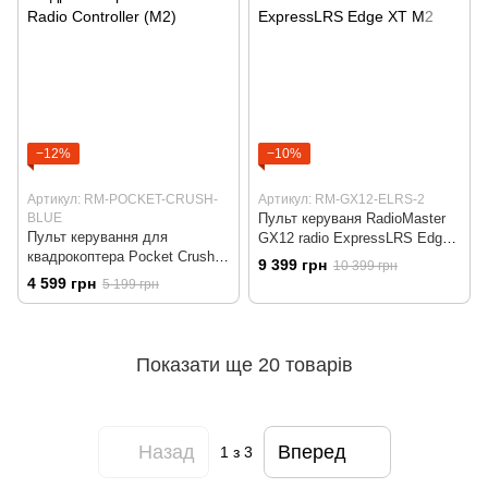
−12%
−10%
Артикул: RM-POCKET-CRUSH-
Артикул: RM-GX12-ELRS-2
BLUE
Пульт керуваня RadioMaster
Пульт керування для
GX12 radio ExpressLRS Edge
квадрокоптера Pocket Crush
XT M2
9 399 грн
10 399 грн
Radio Controller (M2)
4 599 грн
5 199 грн
Показати ще 20 товарів
Назад
Вперед
1
з 3