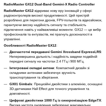
RadioMaster GX12 Dual-Band Gemini-X Radio Controller
RadioMaster GX12
відкриває нову еру інновацій у сфері
радіоконтролерів високої продуктивності. Цей пристрій
розроблено для перегони дронів, FPV-польотів та відеозйомок,
гарантуючи високу надійність сигналу та стабільність
підключення навіть у найважливіші моменти. GX12 — це вибір
професіоналів та ентузіастів, які прагнуть досконалості в
управлінні.
Особливості RadioMaster GX12
:
Двочастотні передавачі Gemini Xrossband ExpressLRS
:
Неперевершена дальність і надійність завдяки подвійній
передачі сигналу на частотах 2.4 ГГц і 900 МГц.
Інтегровані складні антени
: Компактний дизайн зі
складними антенами забезпечує зручність
транспортування та зберігання.
GX01 Gimbals
: Прецизійні джойстики з алюмінію, оснащені
3D-датчиками Hall Effect для точного управління та
довговічності.
Цифрові джойстики 1000 Гц із синхронізацією EdgeTX
:
Висока частота оновлення забезпечує максимальну