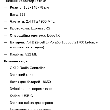
Технічні характеристики
:
Розмір
: 183×148×78 мм
Вага
: 573 г
Частоти
: 2.4 ГГц / 900 МГц
Протоколи
: ExpressLRS
Операційна система
: EdgeTX
Батарея
: 7.4 В (2-cell Li-Po або 18650 / 21700 Li-Ion, у
комплект не входять)
Пам'ять
: 512 МБ
Комплектація
:
GX12 Radio Controller
Захисний кейс
Лоток для батарей 18650
Змінні панелі перемикачів
Кабель USB-C
Захисна плівка для екрана
Інструменти для монтажу