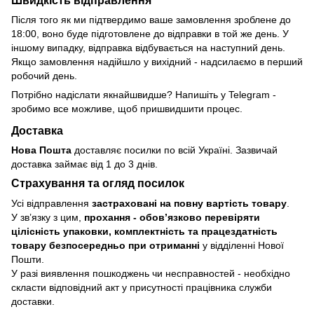
Швидкість відправлення
Після того як ми підтвердимо ваше замовлення зроблене до
18:00, воно буде підготовлене до відправки в той же день. У
іншому випадку, відправка відбувається на наступний день.
Якщо замовлення надійшло у вихідний - надсилаємо в перший
робочий день.
Потрібно надіслати якнайшвидше? Напишіть у Telegram -
зробимо все можливе, щоб пришвидшити процес.
Доставка
Нова Пошта
доставляє посилки по всій Україні. Зазвичай
доставка займає від 1 до 3 днів.
Страхування та огляд посилок
Усі відправлення
застраховані на повну вартість товару
.
У зв’язку з цим,
прохання - обовʼязково перевіряти
цілісність упаковки, комплектність та працездатність
товару безпосередньо при отриманні
у відділенні Нової
Пошти.
У разі виявлення пошкоджень чи несправностей - необхідно
скласти відповідний акт у присутності працівника служби
доставки.