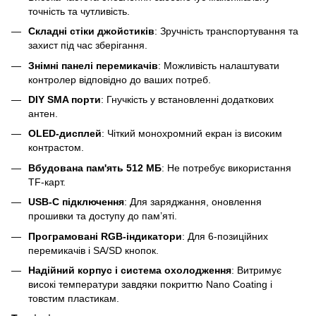
точність та чутливість.
Складні стіки джойстиків
: Зручність транспортування та
захист під час зберігання.
Знімні панелі перемикачів
: Можливість налаштувати
контролер відповідно до ваших потреб.
DIY SMA порти
: Гнучкість у встановленні додаткових
антен.
OLED-дисплей
: Чіткий монохромний екран із високим
контрастом.
Вбудована пам'ять 512 МБ
: Не потребує використання
TF-карт.
USB-C підключення
: Для заряджання, оновлення
прошивки та доступу до пам’яті.
Програмовані RGB-індикатори
: Для 6-позиційних
перемикачів і SA/SD кнопок.
Надійний корпус і система охолодження
: Витримує
високі температури завдяки покриттю Nano Coating і
товстим пластикам.