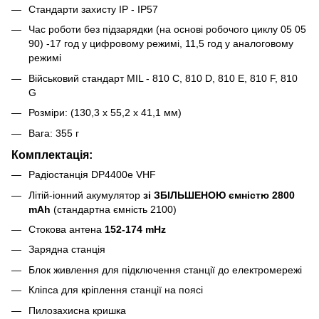
Стандарти захисту IP - IP57
Час роботи без підзарядки (на основі робочого циклу 05 05
90) -17 год у цифровому режимі, 11,5 год у аналоговому
режимі
Військовий стандарт MIL - 810 C, 810 D, 810 E, 810 F, 810
G
Розміри: (130,3 x 55,2 x 41,1 мм)
Вага: 355 г
Комплектація:
Радіостанція DP4400е VHF
Літій-іонний акумулятор
зі ЗБІЛЬШЕНОЮ ємністю 2800
mAh
(стандартна ємність 2100)
Стокова антена
152-174 mHz
Зарядна станція
Блок живлення для підключення станції до електромережі
Кліпса для кріплення станції на поясі
Пилозахисна кришка