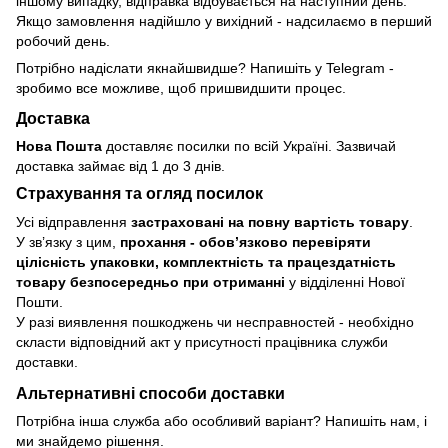
іншому випадку, відправка відбувається на наступний день.
Якщо замовлення надійшло у вихідний - надсилаємо в перший
робочий день.
Потрібно надіслати якнайшвидше? Напишіть у Telegram -
зробимо все можливе, щоб пришвидшити процес.
Доставка
Нова Пошта
доставляє посилки по всій Україні. Зазвичай
доставка займає від 1 до 3 днів.
Страхування та огляд посилок
Усі відправлення
застраховані на повну вартість товару
.
У зв’язку з цим,
прохання - обовʼязково перевіряти
цілісність упаковки, комплектність та працездатність
товару безпосередньо при отриманні
у відділенні Нової
Пошти.
У разі виявлення пошкоджень чи несправностей - необхідно
скласти відповідний акт у присутності працівника служби
доставки.
Альтернативні способи доставки
Потрібна інша служба або особливий варіант? Напишіть нам, і
ми знайдемо рішення.