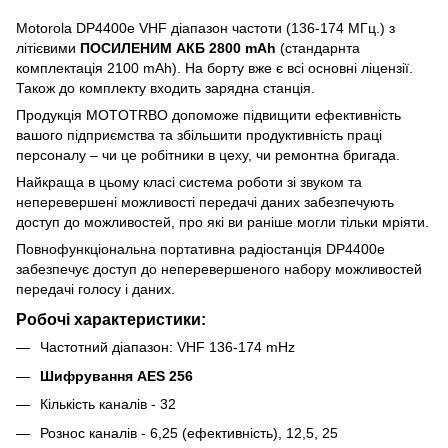
Motorola DP4400e VHF діапазон частоти (136-174 МГц.) з
літієвими
ПОСИЛЕНИМ АКБ 2800 mAh
(стандарнта
комплектація 2100 mAh). На борту вже є всі основні ліцензії.
Також до комплекту входить зарядна станція.
Продукція MOTOTRBO допоможе підвищити ефективність
вашого підприємства та збільшити продуктивність праці
персоналу – чи це робітники в цеху, чи ремонтна бригада.
Найкраща в цьому класі система роботи зі звуком та
неперевершені можливості передачі даних забезпечують
доступ до можливостей, про які ви раніше могли тільки мріяти.
Повнофункціональна портативна радіостанція DP4400e
забезпечує доступ до неперевершеного набору можливостей
передачі голосу і даних.
Робочі характеристики:
Частотний діапазон: VHF 136-174 mHz
Шифрування AES 256
Кількість каналів - 32
Рознос каналів - 6,25 (ефективність), 12,5, 25