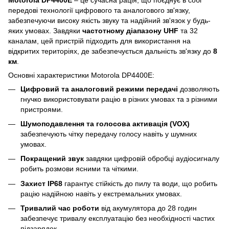
передові технології цифрового та аналогового зв'язку,
забезпечуючи високу якість звуку та надійний зв'язок у будь-
яких умовах. Завдяки
частотному діапазону UHF
та 32
каналам, цей пристрій підходить для використання на
відкритих територіях, де забезпечується дальність зв'язку до
8
км
.
Основні характеристики Motorola DP4400E:
Цифровий та аналоговий режими передачі
дозволяють
гнучко використовувати рацію в різних умовах та з різними
пристроями.
Шумоподавлення та голосова активація (VOX)
забезпечують чітку передачу голосу навіть у шумних
умовах.
Покращений звук
завдяки цифровій обробці аудіосигналу
робить розмови ясними та чіткими.
Захист IP68
гарантує стійкість до пилу та води, що робить
рацію надійною навіть у екстремальних умовах.
Тривалий час роботи
від акумулятора до 28 годин
забезпечує тривалу експлуатацію без необхідності частих
підзарядок.