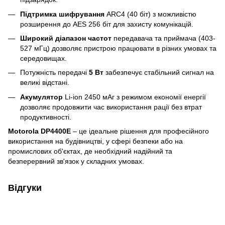
Підтримка шифрування
ARC4 (40 біт) з можливістю
розширення до AES 256 біт для захисту комунікацій.
Широкий діапазон частот
передавача та приймача (403-
527 мГц) дозволяє пристрою працювати в різних умовах та
середовищах.
Потужність передачі
5 Вт
забезпечує стабільний сигнал на
великі відстані.
Акумулятор
Li-ion 2450 мАг з режимом економії енергії
дозволяє продовжити час використання рації без втрат
продуктивності.
Motorola DP4400E
– це ідеальне рішення для професійного
використання на будівництві, у сфері безпеки або на
промислових об'єктах, де необхідний надійний та
безперервний зв'язок у складних умовах.
Відгуки