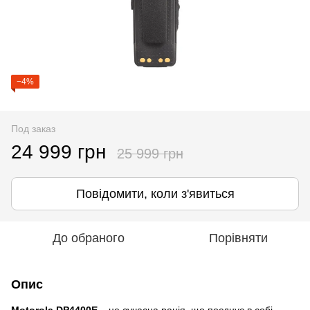
−4%
Под заказ
24 999 грн
25 999 грн
Повідомити, коли з'явиться
До обраного
Порівняти
Опис
Motorola DP4400E
– це сучасна рація, що поєднує в собі