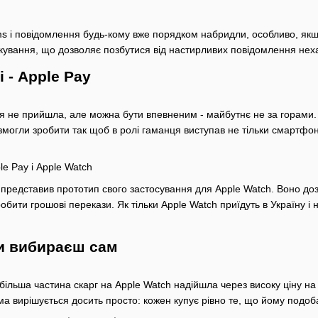
ms і повідомлення будь-кому вже порядком набридли, особливо, якщо
лкування, що дозволяє позбутися від настирливих повідомлення неха
 - Apple Pay
гія не прийшла, але можна бути впевненим - майбутнє не за горами.
могли зробити так щоб в ролі гаманця виступав не тільки смартфон i
le Pay і Apple Watch
 представив прототип свого застосування для Apple Watch. Воно до
бити грошові перекази. Як тільки Apple Watch приїдуть в Україну і 
ти вибираєш сам
більша частина скарг на Apple Watch надійшла через високу ціну на
ма вирішується досить просто: кожен купує рівно те, що йому подоб