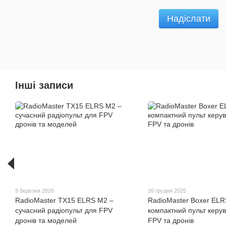
Надіслати
Інші записи
9 березня 2026
26 грудня 2025
RadioMaster TX15 ELRS M2 –
RadioMaster Boxer ELR
сучасний радіопульт для FPV
компактний пульт керу
дронів та моделей
FPV та дронів