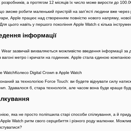
х розробників, а протягом 12 місяців їх число може вирости до 100.
що зможе робити маленький пристрій на зап'ясті людини вже через р
суари, Apple працює над створенням повністю нового напряму, нов
я цього навіть у першого покоління Apple Watch є кілька інструмен
едення інформації
 Wear зазвичай вихваляються можливістю введення інформації за доп
в вагоні метро і кричати на годинник. Apple стала єдиною компаніє
le WatchКолесо Digital Crown в Apple Watch
онаний за технологією Force Touch: ви будете відчувати силу натис
own. Здавалося б, стара технологія, але часом вона буде краще буд
ілкування
ією, яка не просто поліпшила старі способи спілкування, а й приду
 Apple Watch ритм свого серцебиття і різного роду малюнки. Можлив
истуватися?