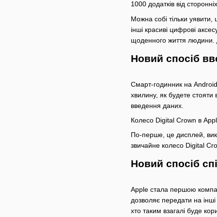
1000 додатків від сторонні
Можна собі тільки уявити, 
інші красиві цифрові аксе
щоденного життя людини. Дл
Новий спосіб вв
Смарт-годинник на Android
хвилину, як будете стояти 
введення даних.
Колесо Digital Crown в App
По-перше, це дисплей, вик
звичайне колесо Digital Cr
Новий спосіб сп
Apple стала першою компан
дозволяє передати на інші
хто таким взагалі буде кор