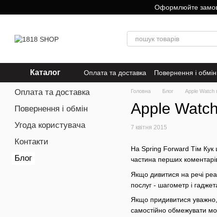
Перейти до основного контенту
Оформлюйте замовле
Каталог
Оплата та доставка
Повернення і обмін
Оплата та доставка
Головна
Блог
Apple Watch 
Apple Watch
Повернення і обмін
Угода користувача
7 квітня 2015
Контакти
На Spring Forward Тім Кук 
Блог
частина перших коментарів
Якщо дивитися на речі реа
послуг - шагометр і гадже
Якщо придивитися уважно, с
самостійно обмежувати мож