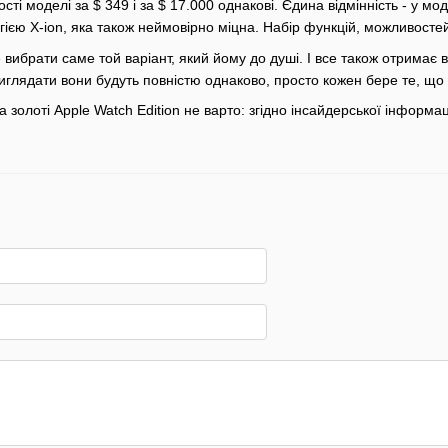
ті моделі за $ 349 і за $ 17.000 однакові. Єдина відмінність - у мо
гією X-ion, яка також неймовірно міцна. Набір функцій, можливостей,
ибрати саме той варіант, який йому до душі. І все також отримає в
Виглядати вони будуть повністю однаково, просто кожен бере те, що
а золоті Apple Watch Edition не варто: згідно інсайдерської інформац