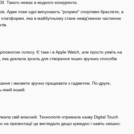
000. Такого немає в жодного конкурента.
ік. Адже поки одні випускають "розумні" спортивні браслети, а
ої платформи, яка в майбутньому стане невід'ємною частиною
тів.
омогою голосу. Є таке і в Apple Watch, але просто уявіть на
ю, яка доклала зусиль для створення інших зручних способів
кання і зможете зручно працювати з гаджетом. По-друге,
ь-який інший.
мала свій власний. Технологія отримала назву Digital Touch
о на презентації це виглядало дещо кумедно і навіть смішно: