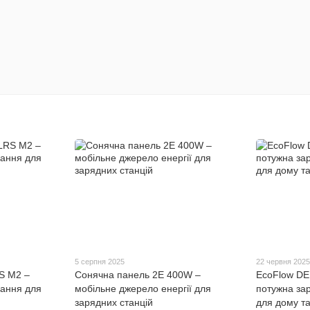
5 серпня 2025
22 червня 202
S M2 –
Сонячна панель 2E 400W –
EcoFlow DE
вання для
мобільне джерело енергії для
потужна зар
зарядних станцій
для дому т