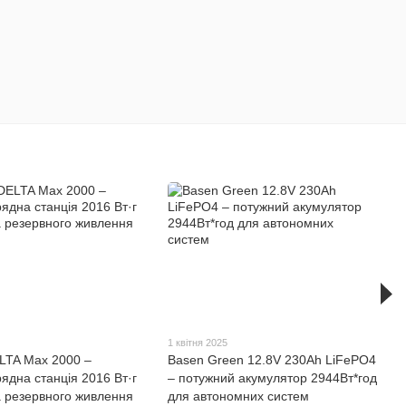
5
1 квітня 2025
LTA Max 2000 –
Basen Green 12.8V 230Ah LiFePO4
ядна станція 2016 Вт·г
– потужний акумулятор 2944Вт*год
а резервного живлення
для автономних систем