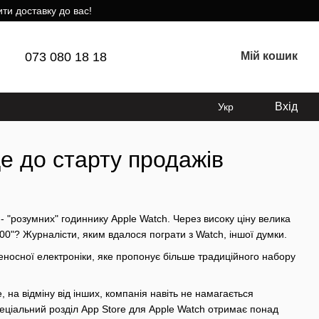
ти доставку до вас!
073 080 18 18
Мій кошик
Вхід
Укр
е до старту продажів
 - "розумних" годиннику Apple Watch. Через високу ціну велика
0"? Журналісти, яким вдалося пограти з Watch, іншої думки.
еносної електроніки, яке пропонує більше традиційного набору
 на відміну від інших, компанія навіть не намагається
ціальний розділ App Store для Apple Watch отримає понад