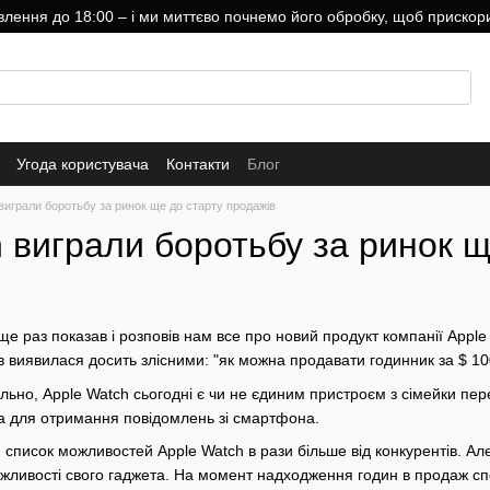
ння до 18:00 – і ми миттєво почнемо його обробку, щоб прискори
Угода користувача
Контакти
Блог
виграли боротьбу за ринок ще до старту продажів
 виграли боротьбу за ринок щ
ще раз показав і розповів нам все про новий продукт компанії Apple
 виявилася досить злісними: "як можна продавати годинник за $ 100
льно, Apple Watch сьогодні є чи не єдиним пристроєм з сімейки пер
та для отримання повідомлень зі смартфона.
писок можливостей Apple Watch в рази більше від конкурентів. Але,
ливості свого гаджета. На момент надходження годин в продаж спе