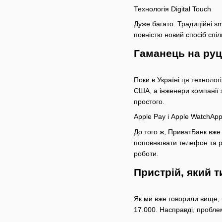
Технологія Digital Touch
Дуже багато. Традиційні s
повністю новий спосіб спі
Гаманець на руці
Поки в Україні ця техноло
США, а інженери компанії з
простого.
Apple Pay і Apple WatchApp
До того ж, ПриватБанк вже
поповнювати телефон та ро
роботи.
Пристрій, який 
Як ми вже говорили вище, 
17.000. Насправді, пробле