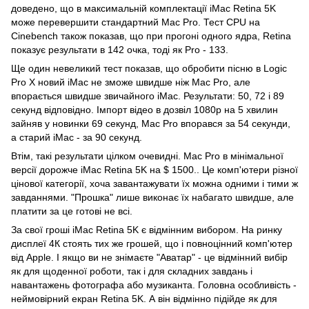
доведено, що в максимальній комплектації iMac Retina 5K
може перевершити стандартний Mac Pro. Тест CPU на
Cinebench також показав, що при прогоні одного ядра, Retina
показує результати в 142 очка, тоді як Pro - 133.
Ще один невеликий тест показав, що обробити пісню в Logic
Pro X новий iMac не зможе швидше ніж Mac Pro, але
впорається швидше звичайного iMac. Результати: 50, 72 і 89
секунд відповідно. Імпорт відео в дозвіл 1080p на 5 хвилин
зайняв у новинки 69 секунд, Mac Pro впорався за 54 секунди,
а старий iMac - за 90 секунд.
Втім, такі результати цілком очевидні. Mac Pro в мінімальної
версії дорожче iMac Retina 5K на $ 1500.. Це комп'ютери різної
цінової категорії, хоча завантажувати їх можна одними і тими ж
завданнями. "Прошка" лише виконає їх набагато швидше, але
платити за це готові не всі.
За свої гроші iMac Retina 5K є відмінним вибором. На ринку
дисплеї 4К стоять тих же грошей, що і повноцінний комп'ютер
від Apple. І якщо ви не знімаєте "Аватар" - це відмінний вибір
як для щоденної роботи, так і для складних завдань і
навантажень фотографа або музиканта. Головна особливість -
неймовірний екран Retina 5K. А він відмінно підійде як для