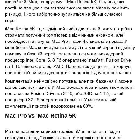
звичайний iMac, на другому - iMac Retina 5K. Людина, яка
постійно працює з контентом високої якості відразу помітить
різницю. І його вибір точно зупиниться на більш сучасної
версії.
iMac Retina 5K - це відмінний вибір для людей, яким потрібно
отримати потужний комп'ютер з відмінними екраном, але
необхідності в покупці Mac Pro і пари 4K-дисплеїв немає. У
моноблоці iMac користувач отримує і потужний екран і відмінну
начинку: в базовій версії поставляється чотирьохядерний
процесор Intel Core i5, 8 Гб оперативної пам'яті, Fusion Drive
на 1 Тб і відеокарта від AMD. На додаток до цього, на корпусі
пристрою з'явилися два порти Thunderbolt другого покоління.
Комплектація неймовірно потужна, але при бажання її можна
ще більше поліпшити. У iMac можна оновити кожен компонент,
поставивши Fusion Drive на 3 Тб, або SSD на 1 Тб, новий
процесор і 32 Гб оперативної пам'яті. У максимальній
комплектації пристрій подорожчає на 60%.
Mac Pro vs iMac Retina 5K
Маючи настільки серйозне залізо, iMac повинен швидко
виконувати і ряд "важких" задач. У мережі вже є тести, де