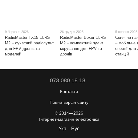
9 березня 2026
26 грудня 2025
5 серпня 2025
RadioMaster TX15 ELRS
RadioMaster Boxer ELRS
Сонячна па
M2 – сучасний радіопульт
M2 – компактний пульт
– мобільне
для FPV дронів та
керування для FPV та
енергії для
моделей
дронів
станцій
073 080 18 18
Контакти
Повна версія сайту
© 2014—2026
Інтернет-магазин електроніки
Укр
Рус