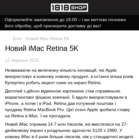
Оформлюйте замовлення до 18:00 – і ми миттєво почнемо
його обробку, щоб прискорити доставку до вас!
Блог
Новий iMac Retina 5K
Новий iMac Retina 5K
12 березня 2015
Незважаючи на величезну кількість інновацій, які Apple
використовує в кожному новому продукті, в останні кілька років
Купертіно робить акцент саме на екрані Retina.
Дисплей з дійсно відмінною картинкою став справжньою
маркетингової фішкою компанії. Її вдало використовували в
iPhone, а потім і в iPad. Retina дав потужний поштовх і
продажу Retina MacBook Pro. Цієї осені Apple зробила ставку
на Retina в iMac. І не прогадала.
Новий iMac отримав 14.7 млн ​​пікселів, які вмістилися на 27-
дюймовому екрані з роздільною здатністю 5120 х 2880. У
новому iMac в 4 рази більше пікселів, ніж у стандартної моделі