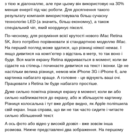
з тією ж діагоналлю, але при цьому він використовує на 30%
менше енергії під час роботи. Для досягнення такого
результату компанія використовувала більш сучасну
технологію LED (а значить, більш економну), а також
спеціальний чіп, який координує пікселі.
По-чесному, для розуміння всієї крутості нового iMac Retina
5K, його потрібно порівнювати зі стандартною моделлю iMac.
На перший погляд може здатися, що різниці ніякої немає. І
якщо дивитися на комп'ютер з відстань в метр, то так воно і
буде. Вся магія екрану Retina відкривається в момент, коли ви
сідаєте на стілець і починаєте дивитися на текст і іконки. Це не
настільки велика різниця, немов між iPhone 3G і iPhone 6, але
картинка набагато краще. А головне - це відчують ваші очі.
Працювати з Retina їм буде набагато простіше.
Дуже сильно помітна різниця екрану в момент, коли ви або
сильно наближаєтеся до екрану, або ж збільшуєте картинку.
Різниця колосальна і тут вже добре видно, як Apple поліпшила
свій екран. Інша справа, що ви не так часто сидите і читаєте
сильно збільшений текст.
А ось фото або відео у високій дозвіл - вже зовсім інша
розмова. Нижче представлені два зображення. На першому