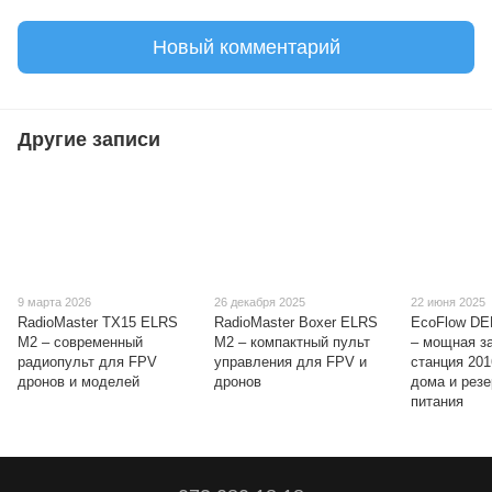
Новый комментарий
Другие записи
9 марта 2026
26 декабря 2025
22 июня 2025
RadioMaster TX15 ELRS
RadioMaster Boxer ELRS
EcoFlow DE
M2 – современный
M2 – компактный пульт
– мощная з
радиопульт для FPV
управления для FPV и
станция 201
дронов и моделей
дронов
дома и резе
питания