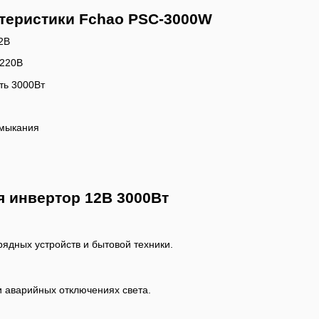
теристики Fchao PSC-3000W
2В
 220В
ть 3000Вт
амыкания
я инвертор 12В 3000Вт
рядных устройств и бытовой техники.
 аварийных отключениях света.