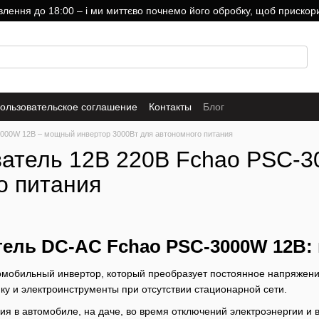
ння до 18:00 – і ми миттєво почнемо його обробку, щоб прискори
ользовательское соглашение
Контакты
Блог
000W 12В – мощный инвертор 3000Вт для автономного питания
атель 12В 220В Fchao PSC-3
о питания
ель DC-AC Fchao PSC-3000W 12В: 
мобильный инвертор, который преобразует постоянное напряжени
ку и электроинструменты при отсутствии стационарной сети.
ия в автомобиле, на даче, во время отключений электроэнергии и 