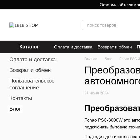
Перейти к основному контенту
Оформлюйте замовле
Каталог
Оплата и доставка
Возврат и обмен
П
Оплата и доставка
Главная
Блог
Fchao PSC-3
Преобразов
Возврат и обмен
автономног
Пользовательское
соглашение
21 июня 2024
Контакты
Преобразоват
Блог
Fchao PSC-3000W это авто
подключать бытовую техни
Подходит для использован