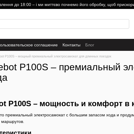
ння до 18:00 – і ми миттєво почнемо його обробку, щоб прискори
ользовательское соглашение
Контакты
Блог
bot P100S – мощный премиальный электросамокат для длинных поездок
ebot P100S – премиальный э
да
ot P100S – мощность и комфорт в
то премиальный электросамокат с большим запасом хода и продум
х маршрутов.
теристики