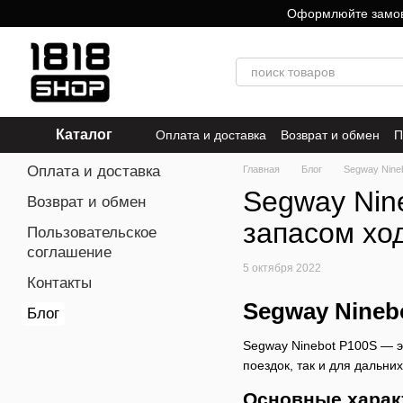
Перейти к основному контенту
Оформлюйте замовле
Каталог
Оплата и доставка
Возврат и обмен
П
Оплата и доставка
Главная
Блог
Segway Nine
Segway Nin
Возврат и обмен
запасом хо
Пользовательское
соглашение
5 октября 2022
Контакты
Segway Nineb
Блог
Segway Ninebot P100S — э
поездок, так и для дальни
Основные харак