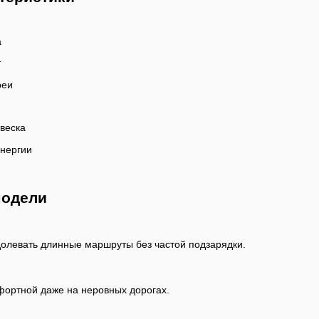
а
т
реи
веска
энергии
модели
олевать длинные маршруты без частой подзарядки.
фортной даже на неровных дорогах.