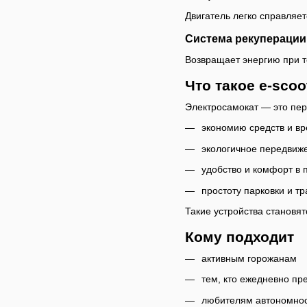
Двигатель легко справляе
Система рекуперации
Возвращает энергию при 
Что такое e-scoo
Электросамокат — это пер
экономию средств и вр
экологичное передвиж
удобство и комфорт в 
простоту парковки и т
Такие устройства становя
Кому подходит
активным горожанам
тем, кто ежедневно п
любителям автономнос