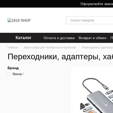
Перейти к основному контенту
Оформлюйте замовле
Каталог
Оплата и доставка
Возврат и обмен
П
Главная
Аксессуары для телефонов и ноутбуков
Переходники, адаптеры
Переходники, адаптеры, х
Бренд
Novoo
1