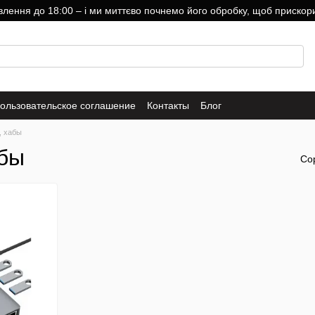
ння до 18:00 – і ми миттєво почнемо його обробку, щоб прискори
ользовательское соглашение
Контакты
Блог
, хабы
абы
Со