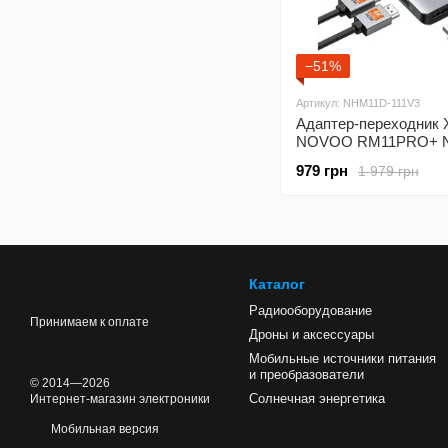
−51%
Артикул: NHM11D-111V3
Адаптер-переходник 
NOVOO RM11PRO+ 
USB C HUB Triple Dis
979 грн
1 979 грн
Каталог
Радиооборудование
Принимаем к оплате
Дроны и аксессуары
Мобильные источники питания
и преобразователи
© 2014—2026
Солнечная энергетика
Интернет-магазин электроники
Мобильная версия