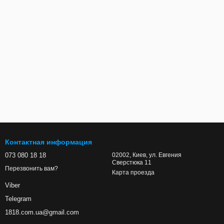
Контактная информация
073 080 18 18
02002, Киев, ул. Евгения
Сверстюка 11
Перезвонить вам?
Карта проезда
Viber
Telegram
1818.com.ua@gmail.com