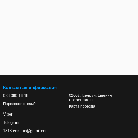
Контактная информация
073 080 18 18
02002, Киев, ул. Евгения
Сверстюка 11
Перезвонить вам?
Карта проезда
Viber
Telegram
1818.com.ua@gmail.com