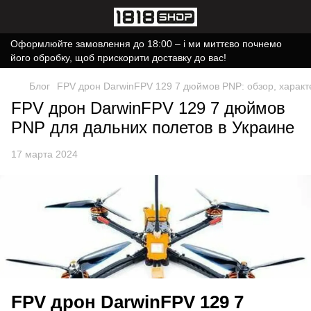
Оформлюйте замовлення до 18:00 – і ми миттєво почнемо
його обробку, щоб прискорити доставку до вас!
Блог
FPV дрон DarwinFPV 129 7 дюймов PNP: обзор, характе
FPV дрон DarwinFPV 129 7 дюймов
PNP для дальних полетов в Украине
17 марта 2024
FPV дрон DarwinFPV 129 7