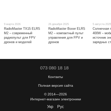
9 марта 2026
26 декабря 2025
5 августа 202
RadioMaster TX15 ELRS
RadioMaster Boxer ELRS
Солнечная 
M2 – современный
M2 – компактный пульт
400W – моб
радиопульт для FPV
управления для FPV и
источник эн
дронов и моделей
дронов
зарядных с
073 080 18 18
Контакты
Полная версия сайта
© 2014—2026
Интернет-магазин электроники
Укр
Рус