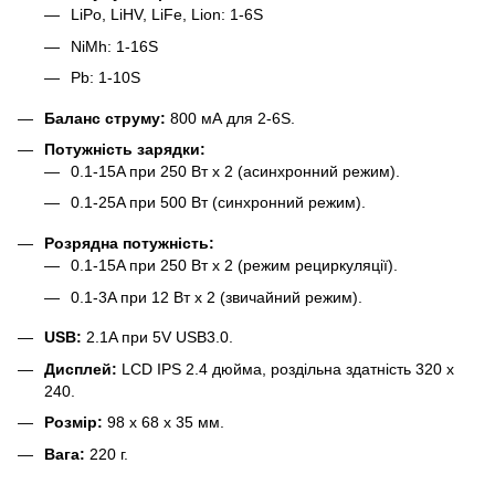
LiPo, LiHV, LiFe, Lion: 1-6S
NiMh: 1-16S
Pb: 1-10S
Баланс струму:
800 мА для 2-6S.
Потужність зарядки:
0.1-15A при 250 Вт x 2 (асинхронний режим).
0.1-25A при 500 Вт (синхронний режим).
Розрядна потужність:
0.1-15A при 250 Вт x 2 (режим рециркуляції).
0.1-3A при 12 Вт x 2 (звичайний режим).
USB:
2.1A при 5V USB3.0.
Дисплей:
LCD IPS 2.4 дюйма, роздільна здатність 320 x
240.
Розмір:
98 x 68 x 35 мм.
Вага:
220 г.