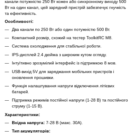
канали потужністю 250 Вт кожен або синхронному виходу 500
Вт на один канал, цей зарядний пристрій забезпечує гнучкість
та ефективність.
Особливості:
Два канали по 250 Вт або один потужністю 500 Вт.
Компактний розмір, схожий на тестер ToolkitRC M8.
Система охолодження для стабільної роботи.
IPS-дисплей 2.4 дюйма з широким кутом огляду.
Інтуїтивно зрозумілий інтерфейс із підтримкою 8 мов.
USB-вихід 5V для заряджання мобільних пристроїв і
оновлення прошивки.
Функція налаштування напруги відключення літієвих
батарей.
Підтримка режимів постійної напруги (1-28 В) та постійного
струму (1-15 В).
Характеристики:
Вхідна напруга:
7-28 В (макс. 30А).
Тип акумуляторів: