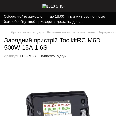
Оформлюйте замовлення до 18:00 – і ми миттєво почнемо
його обробку, щоб прискорити доставку до вас!
Дрони та аксесуари
Комплектуючі та запчастини
Зарядний 
Зарядний пристрій ToolkitRC M6D
500W 15A 1-6S
Артикул:
TRC-M6D
Написати відгук