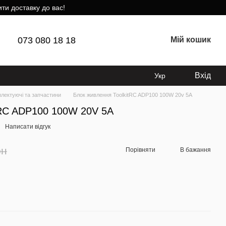
ти доставку до вас!
073 080 18 18
Мій кошик
Вхід
Укр
лектуючі та запчастини
Блок живлення ToolkitRC ADP100 100W 20v 5A
tRC ADP100 100W 20V 5A
Написати відгук
рн
Порівняти
В бажання