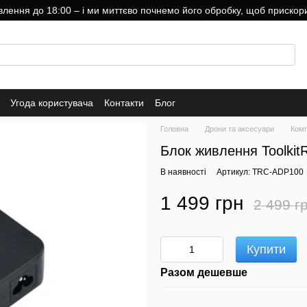
ння до 18:00 – і ми миттєво почнемо його обробку, щоб прискори
Угода користувача
Контакти
Блог
Головна
Дрони та аксесуари
Комп
Блок живлення Toolki
В наявності
Артикул: TRC-ADP100
1 499 грн
2 499 г
Купити
Разом дешевше