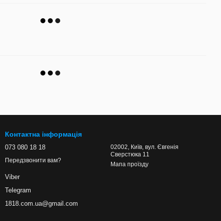
Контактна інформація
073 080 18 18
02002, Київ, вул. Євгенія
Сверстюка 11
Передзвонити вам?
Мапа проїзду
Viber
Telegram
1818.com.ua@gmail.com