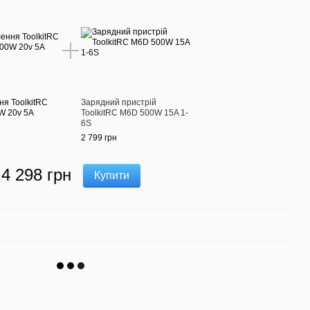
ня ToolkitRC
Зарядний пристрій
W 20v 5A
ToolkitRC M6D 500W 15A 1-
6S
2 799 грн
4 298 грн
Купити