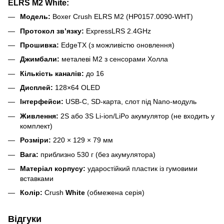
ELRS M2
W
hite
:
Модель:
Boxer Crush ELRS M2 (HP0157.0090-WHT)
Протокол зв’язку:
ExpressLRS 2.4GHz
Прошивка:
EdgeTX (з можливістю оновлення)
Джимбали:
металеві M2 з сенсорами Холла
Кількість каналів:
до 16
Дисплей:
128×64 OLED
Інтерфейси:
USB-C, SD-карта, слот під Nano-модуль
Живлення:
2S або 3S Li-ion/LiPo акумулятор (не входить у
комплект)
Розміри:
220 × 129 × 79 мм
Вага:
приблизно 530 г (без акумулятора)
Матеріал корпусу:
ударостійкий пластик із гумовими
вставками
Колір:
Crush
W
hite
(обмежена серія)
Відгуки