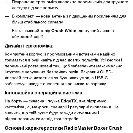
Покращена ергономіка кнопок та перемикачів для зручного
доступу під час польоту
В комплекті — нова антена з підвищеним посиленням для
більш стабільного сигналу
Ексклюзивний колір
Crush
W
hite
, доступний лише в
обмеженій серії
Дизайн і ергономіка:
Компактний корпус із прогумованими вставками надійно
тримається в руці навіть під час довгих польотів. Усі кнопки і
перемикачі розташовані так, щоб забезпечити максимально
інтуїтивне керування без зайвих рухів. Яскравий OLED-
дисплей легко читається за будь-яких умов, а USB-C
забезпечує швидке оновлення прошивки та зарядку.
Інноваційна операційна система:
На борту — сучасна і гнучка
EdgeTX
, яка підтримує
кастомізацію, макроси, сценарії і регулярні оновлення. Це
значить, що твій пульт буде завжди актуальним і
підлаштованим саме під твої потреби.
Основні характеристики RadioMaster Boxer Crush