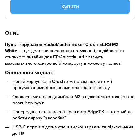
Купити
Опис
Пульт керування RadioMaster Boxer Crush ELRS M2
W
hite
— це ідеальне поєднання потужності, надійності та
стильного дизайну для FPV-пілотів, які прагнуть
максимального контролю й комфорту в кожному польоті.
Оновлення моделі:
Новий корпус серії
Crush
з матовим покриттям і
прогумованими боковинами для кращого хвату
Оновлені металеві джимбали
M2
з підвищеною точністю та
плавністю рухів
Попередньо встановлена прошивка
EdgeTX
— готовий до
роботи одразу "з коробки"
USB-C порт із підтримкою швидкої зарядки та підключення
до ПК