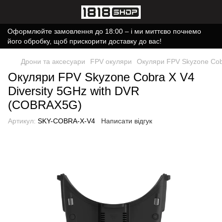
Оформлюйте замовлення до 18:00 – і ми миттєво почнемо
його обробку, щоб прискорити доставку до вас!
Дрони та аксесуари
FPV окуляри
Окуляри FPV Skyzone Cob
Окуляри FPV Skyzone Cobra X V4
Diversity 5GHz with DVR
(COBRAX5G)
Артикул:
SKY-COBRA-X-V4
Написати відгук