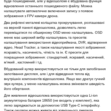
буде пошкоджений, але у відеошоломі є вбудована функція
відновлення останнього пошкодженого файлу. Можна
налаштувати автоматичне включення запису з появою
зображення з FPV камери дрона.
Два рифлені металеві коліщатка прокручування, розташовані
на верхній панелі відеошолома, дозволяють легко
переміщатися по обширному OSD меню налаштувань. OSD
меню має широкий вибір налаштувань та пресетів:
налаштування використання відеоприймача, DVR, відтворення
відео, Head Tracker, а також налаштування якості зображення:
яскравість, насиченість, чіткість та ін. Є пресети для
покращення зображення: стандартний, яскравий, насичений,
м'який , кастомний і т.д.
Вбудований кулер використовується не тільки для запобігання
запотівання дисплея, але і для відведення тепла від
внутрішніх компонентів відеошолома. Якщо вас дратує гучний
звук кулера, у меню налаштувань можна змінювати швидкість
його обертання.
Для живлення відеошолома використовується одна Li-ion
акумуляторна батарея 18650 (не входить у комплект), яка
легко заряджається за допомогою USB Type-C інтерфейсу.
Також окуляри можна живити від зовнішнього джерела,