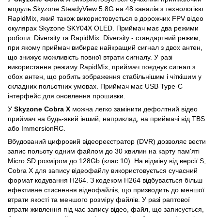
модуль Skyzone SteadyView 5.8G на 48 каналів з технологією
RapidMix, який також використовується в дорожчих FPV відео
окулярах Skyzone SKY04X OLED. Приймач має два режими
роботи: Diversity та RapidMix. Diversity - стандартний режим,
при якому приймач вибирає найкращий сигнал з двох антен,
що знижує можливість повної втрати сигналу. У разі
використання режиму RapidMix, приймач поєднує сигнал з
обох антен, що робить зображення стабільнішим і чіткішим у
складних польотних умовах. Приймач має USB Type-C
інтерфейс для оновлення прошивки.
У
Skyzone Cobra X
можна легко замінити дефолтний відео
приймач на будь-який інший, наприклад, на приймачі від TBS
або ImmersionRC.
Вбудований цифровий відеореєстратор (DVR) дозволяє вести
запис польоту одним файлом до 30 хвилин на карту пам'яті
Micro SD розміром до 128Gb (клас 10). На відміну від версії S,
Cobra X для запису відеофайлу використовується сучасний
формат кодування H264. З кодеком H264 відбувається більш
ефективне стиснення відеофайлів, що призводить до меншої
втрати якості та меншого розміру файлів. У разі раптової
втрати живлення під час запису відео, файл, що записується,