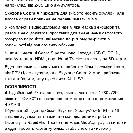
наприклад, від 2-6S LiPo акумулятора.
Skyzone Cobra X
підходить для тих, хто носить окуляри, але
висота оправи повинна не перевищувати 30мм.
У комплекті з відеошоломом йде м'яка маска з екошкіри та
разом з нею додаткові проставки для зменшення світлового
зазору та перенісся, які можна по-різному закріпити в
залежності від вашого типу обличчя.
У нижній частині Cobra S розташовані входи USB-C, DC IN,
вхід AV та порт HDMI, порт Head Tracker та слот для SD-карти.
Відео шоломи зазвичай мають набагато більші розміри і вага,
ніж FPV відео окуляри, але Skyzone Cobra X має приблизно
такі ж габарити, як у відео очок DJI FPV!
ОСОБЛИВОСТІ
4.1-дюймовий РК-екран з роздільною здатністю 1280x720
пісклів, FOV 50° і співвідношенням сторін, що перемикається
4:3/16:9
Вбудований відеоприймач Skyzone SteadyView 5.8G на 48
каналів з двома антенами, що має два режими роботи
Diversity та RapidMix. Технологія RapidMix з'єднує два сигнали
в один і робить картинку більш стабільною та чистою у