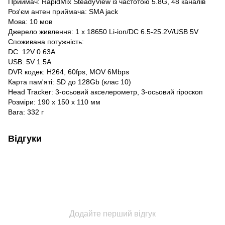
Приймач: RapidMix SteadyView із частотою 5.8G, 48 каналів
Роз'єм антен приймача: SMA jack
Мова: 10 мов
Джерело живлення: 1 x 18650 Li-ion/DC 6.5-25.2V/USB 5V
Споживана потужність:
DC: 12V 0.63А
USB: 5V 1.5А
DVR кодек: H264, 60fps, MOV 6Mbps
Карта пам'яті: SD до 128Gb (клас 10)
Head Tracker: 3-осьовий акселерометр, 3-осьовий гіроскоп
Розміри: 190 х 150 х 110 мм
Вага: 332 г
Відгуки
Додайте перший відгук