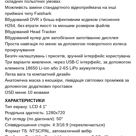
складних польотних умовах.
Можливість заміни стандартного відеоприймача на інші
приймачі типу Fatshark
Вбудований DVR з більш ефективним кодеком стиснення
H264, без втрати якості та меншим розміром файлів
Вбудований Head Tracker
Вбудований кулер для запобігання запотіванню дисплея
Проста навігація по меню за допомогою поворотного колеса
прокручування
Безліч налаштувань і пресетів, зручний інтерфейс користувача
Три варіанти живлення, через USB-C інтерфейс, за допомогою
елемента 18650 Li-ion або 2-6S LiPo акумулятора
Легка вага та компактний дизайн
Анатомічна маска з екошкіри, ліквідація світлових проміжків за
допомогою додаткових проставок
OSD меню 10 мовами
ХАРАКТЕРИСТИКИ
Тип екрану: LCD 4.1"
Роздільна здатність: 1280x720
Кут огляду (по діагоналі): 50°
Співвідношення сторін: 4:3/16:9 (переключається)
Формат ТБ: NTSC/PAL, автоматичний вибір