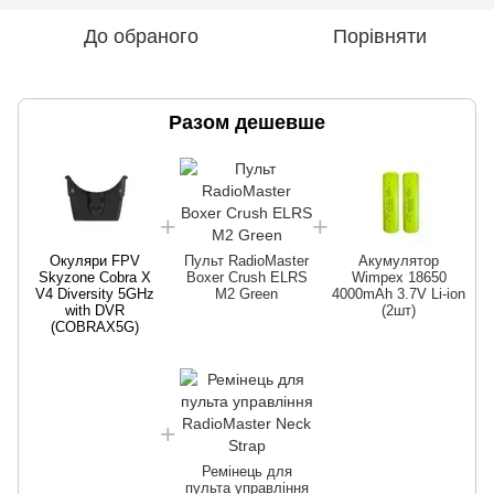
До обраного
Порівняти
Разом дешевше
Окуляри FPV
Пульт RadioMaster
Акумулятор
Skyzone Cobra X
Boxer Crush ELRS
Wimpex 18650
V4 Diversity 5GHz
M2 Green
4000mAh 3.7V Li-ion
with DVR
(2шт)
(COBRAX5G)
Ремінець для
пульта управління