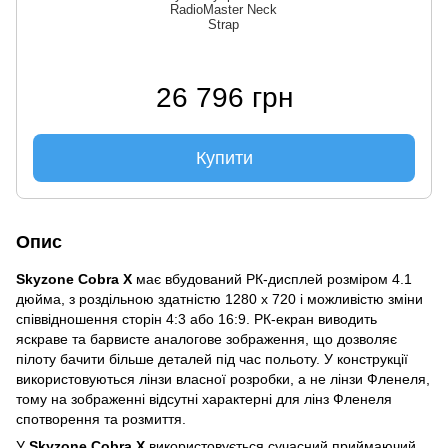
RadioMaster Neck
Strap
26 796 грн
Купити
Опис
Skyzone Cobra X
має вбудований РК-дисплей розміром 4.1
дюйма, з роздільною здатністю 1280 x 720 і можливістю зміни
співвідношення сторін 4:3 або 16:9. РК-екран виводить
яскраве та барвисте аналогове зображення, що дозволяє
пілоту бачити більше деталей під час польоту. У конструкції
використовуються лінзи власної розробки, а не лінзи Фленеля,
тому на зображенні відсутні характерні для лінз Фленеля
спотворення та розмиття.
У
Skyzone Cobra X
використовується сучасний приймаючий