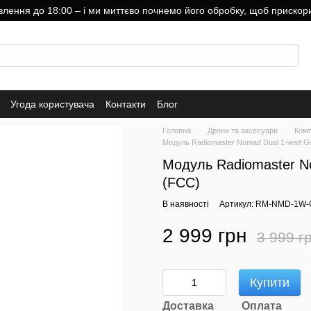
ння до 18:00 – і ми миттєво почнемо його обробку, щоб прискори
Угода користувача
Контакти
Блог
Головна
Дрони та аксесуари
Комп
Модуль Radiomaster Nomad Dual 1-watt G
Модуль Radiomaster N
(FCC)
В наявності
Артикул: RM-NMD-1W-
2 999 грн
3 999 г
Купити
Доставка
Оплата