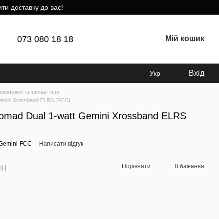
ти доставку до вас!
073 080 18 18
Мій кошик
Вхід
Укр
лектуючі та запчастини
emini Xrossband ELRS (FCC)
omad Dual 1-watt Gemini Xrossband ELRS
Gemini-FCC
Написати відгук
рн
Порівняти
В бажання