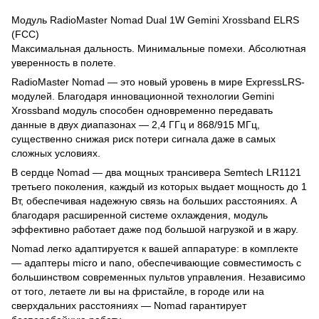
Модуль RadioMaster Nomad Dual 1W Gemini Xrossband ELRS
(FCC)
Максимальная дальность. Минимальные помехи. Абсолютная
уверенность в полете.
RadioMaster Nomad — это новый уровень в мире ExpressLRS-
модулей. Благодаря инновационной технологии Gemini
Xrossband модуль способен одновременно передавать
данные в двух диапазонах — 2,4 ГГц и 868/915 МГц,
существенно снижая риск потери сигнала даже в самых
сложных условиях.
В сердце Nomad — два мощных трансивера Semtech LR1121
третьего поколения, каждый из которых выдает мощность до 1
Вт, обеспечивая надежную связь на больших расстояниях. А
благодаря расширенной системе охлаждения, модуль
эффективно работает даже под большой нагрузкой и в жару.
Nomad легко адаптируется к вашей аппаратуре: в комплекте
— адаптеры micro и nano, обеспечивающие совместимость с
большинством современных пультов управления. Независимо
от того, летаете ли вы на фристайле, в городе или на
сверхдальних расстояниях — Nomad гарантирует