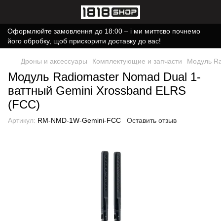
Оформлюйте замовлення до 18:00 – і ми миттєво почнемо
його обробку, щоб прискорити доставку до вас!
Дроны и аксессуары
Комплектующие и запчасти
Модуль Ra
Модуль Radiomaster Nomad Dual 1-
ваттный Gemini Xrossband ELRS
(FCC)
Артикул:
RM-NMD-1W-Gemini-FCC
Оставить отзыв