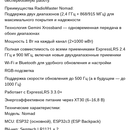
бесперебойную работу.
Преимущества RadioMaster Nomad:
Поддержка двух диапазонов (2,4 ГГц + 868/915 МГц) для
максимального покрытия и надежности
Технология Gemini Xrossband — одновременная передача в
обоих диапазонах
Мощность 1 Вт на каждый канал (2×1000 мВт)
Полная совместимость со всеми приемниками ExpressLRS 2.4
ГГц и 900 МГц, включая новые двухдиапазонные приемники
Wi-Fi и Bluetooth для удобного обновления и настройки
RGB-подсветка
Поддержка скорости обновления до 500 Гц (а в будущем — до
1000 Гц)
Работает с ExpressLRS 3.3.0+
Энергоэффективное питание через XT30 (6–16,8 В)
Технические характеристики:
Модель: Nomad
MCU: ESP32 (основной), ESP32c3 (ESP Backpack)
ВЧ-чип: Semtech LR1121 × 2