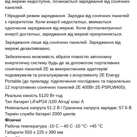
від мережі недоступне, починається заряджання від сонячних
панелей.
Гібридний режим заряджання. Зарядка від сонячних панелей
є пріоритетом. Коли енергії недостатньо, вмикається
одночасне заряджання від мережі. Коли фотоелектричної
енергії достатньо, заряджання від мережі призупиняється.
Заряджання лише від сонячних панелей. Заряджання від
мережі дезактивовано.
Забезпечено можливість зібрати повністю автономну
енергетичну систему будь-де за допомогою портативних
сонячних панелей 2Е за використанням адаптерів/
подовжувачів та розгалужувачів з асортименту 2E Energy
Portable (до прикладу, підключення послідовно та паралельно
12 портативних сонячних панелей 2Е 400Вт 2E-PSPLW400).
Реальна ємність 5120 Вт·год
Тип батареї LiFePO4 /100 А/год/ клас A
Номінальна напруга 51.2 В / Гранична напруга зарядки: 57.6 В
Термін служби батареї 2000 циклів
Фізичні
Рабоча температура -10 С – 40 С -10 °С- +45 °С
Габарити 550 х 225 х 380 мм