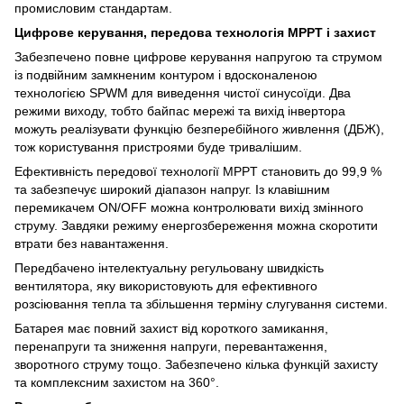
промисловим стандартам.
Цифрове керування, передова технологія MPPT і захист
Забезпечено повне цифрове керування напругою та струмом
із подвійним замкненим контуром і вдосконаленою
технологією SPWM для виведення чистої синусоїди. Два
режими виходу, тобто байпас мережі та вихід інвертора
можуть реалізувати функцію безперебійного живлення (ДБЖ),
тож користування пристроями буде тривалішим.
Ефективність передової технології MPPT становить до 99,9 %
та забезпечує широкий діапазон напруг. Із клавішним
перемикачем ON/OFF можна контролювати вихід змінного
струму. Завдяки режиму енергозбереження можна скоротити
втрати без навантаження.
Передбачено інтелектуальну регульовану швидкість
вентилятора, яку використовують для ефективного
розсіювання тепла та збільшення терміну слугування системи.
Батарея має повний захист від короткого замикання,
перенапруги та зниження напруги, перевантаження,
зворотного струму тощо. Забезпечено кілька функцій захисту
та комплексним захистом на 360°.