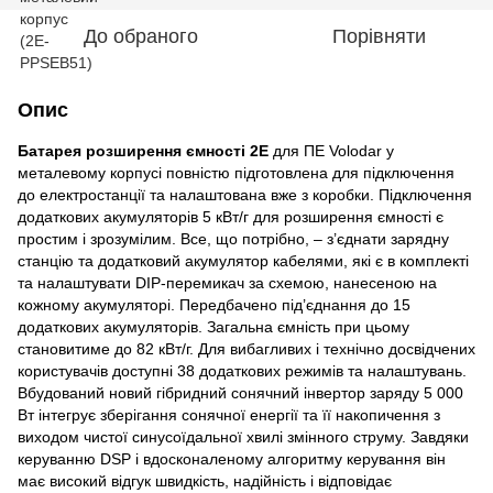
До обраного
Порівняти
Опис
Батарея розширення ємності 2E
для ПЕ Volodar у
металевому корпусі повністю підготовлена для підключення
до електростанції та налаштована вже з коробки. Підключення
додаткових акумуляторів 5 кВт/г для розширення ємності є
простим і зрозумілим. Все, що потрібно, – з’єднати зарядну
станцію та додатковий акумулятор кабелями, які є в комплекті
та налаштувати DIP-перемикач за схемою, нанесеною на
кожному акумуляторі. Передбачено під’єднання до 15
додаткових акумуляторів. Загальна ємність при цьому
становитиме до 82 кВт/г. Для вибагливих і технічно досвідчених
користувачів доступні 38 додаткових режимів та налаштувань.
Вбудований новий гібридний сонячний інвертор заряду 5 000
Вт інтегрує зберігання сонячної енергії та її накопичення з
виходом чистої синусоїдальної хвилі змінного струму. Завдяки
керуванню DSP і вдосконаленому алгоритму керування він
має високий відгук швидкість, надійність і відповідає