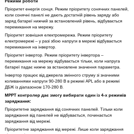
Режими роботи
Пріоритет енергія сонця. Режим пріоритету сонячних панелей,
коли сонячні панелі не дають достатній рівень заряду або
заряд батареї нижчий за встановлений рівень, відбувається
перемикання на мережу.
Пріоритет зовнішня електромережа. Режим пріоритету
електромережі – у разі збою напруги в мережі відбувається
перемикання на інвертор.
Пріоритет інвертор. Режим пріоритету інвертора –
перемикання на мережу відбувається тільки, коли напруга
батареї падає нижче за встановлене значення параметра.
Інвертор працює від джерела змінного струму зі значними
коливаннями напруги 90-280 В в режимі APL або в режимі
ДБЖ із діапазоном 170-280 В.
MPPT контролер дає змогу вибирати один із 4-х режимів
заряджання:
Пріоритетне заряджання від сонячних панелей. Тільки коли
заряджання від панелей не відбувається, починається
заряджання від мережі.
Пріоритетне заряджання від мережі. Лише коли заряджання