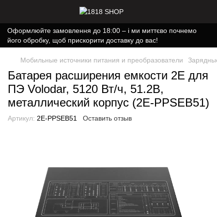
Оформлюйте замовлення до 18:00 – і ми миттєво почнемо
його обробку, щоб прискорити доставку до вас!
Мобильные источники питания и преобразователи
Зарядны
Батарея расширения емкости 2E для
ПЭ Volodar, 5120 Вт/ч, 51.2В,
металлический корпус (2E-PPSEB51)
Артикул:
2E-PPSEB51
Оставить отзыв