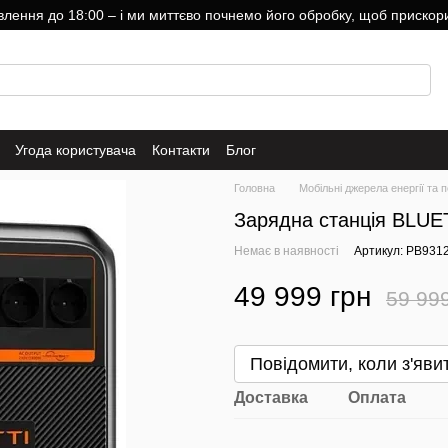
ння до 18:00 – і ми миттєво почнемо його обробку, щоб прискори
Угода користувача
Контакти
Блог
Головна
Мобільні джерела енергії та 
Зарядна станція BLUE
Немає в наявності
Артикул: PB931
49 999 грн
59 99
Повідомити, коли з'яви
Доставка
Оплата