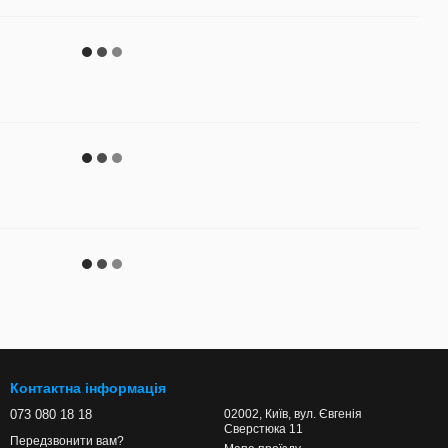
Контактна інформація
073 080 18 18
02002, Київ, вул. Євгенія
Сверстюка 11
Передзвонити вам?