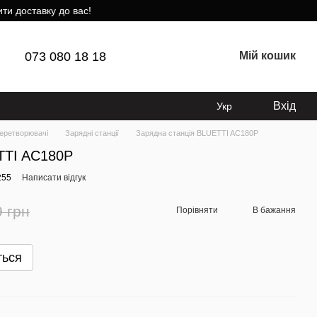
ти доставку до вас!
073 080 18 18
Мій кошик
Вхід
Укр
перетворювачі
Зарядні станції
Зарядна станція BLUETTI AC180P
TTI AC180P
255
Написати відгук
9 грн
Порівняти
В бажання
ться