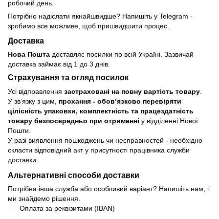
робочий день.
Потрібно надіслати якнайшвидше? Напишіть у Telegram -
зробимо все можливе, щоб пришвидшити процес.
Доставка
Нова Пошта
доставляє посилки по всій Україні. Зазвичай
доставка займає від 1 до 3 днів.
Страхування та огляд посилок
Усі відправлення
застраховані на повну вартість товару
.
У зв’язку з цим,
прохання - обовʼязково перевіряти
цілісність упаковки, комплектність та працездатність
товару безпосередньо при отриманні
у відділенні Нової
Пошти.
У разі виявлення пошкоджень чи несправностей - необхідно
скласти відповідний акт у присутності працівника служби
доставки.
Альтернативні способи доставки
Потрібна інша служба або особливий варіант? Напишіть нам, і
ми знайдемо рішення.
Оплата за реквізитами (IBAN)