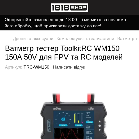
Оформлюйте замовлення до 18:00 – і ми миттєво почнемо
його обробку, щоб прискорити доставку до вас!
Дрони та аксесуари
Комплектуючі та запчастини
Ватметр т
Ватметр тестер ToolkitRC WM150
150A 50V для FPV та RC моделей
Артикул:
TRC-WM150
Написати відгук