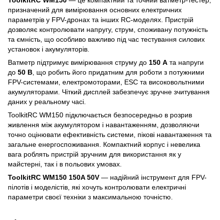
призначений для вимірювання основних електричних
параметрів у FPV-дронах та інших RC-моделях. Пристрій
дозволяє контролювати напругу, струм, споживану потужність
та ємність, що особливо важливо під час тестування силових
установок і акумуляторів.
Ватметр підтримує вимірювання струму до
150 А
та напруги
до
50 В
, що робить його придатним для роботи з потужними
FPV-системами, електромоторами, ESC та високовольтними
акумуляторами. Чіткий дисплей забезпечує зручне зчитування
даних у реальному часі.
ToolkitRC WM150 підключається безпосередньо в розрив
живлення між акумулятором і навантаженням, дозволяючи
точно оцінювати ефективність системи, пікові навантаження та
загальне енергоспоживання. Компактний корпус і невелика
вага роблять пристрій зручним для використання як у
майстерні, так і в польових умовах.
ToolkitRC WM150 150A 50V
— надійний інструмент для FPV-
пілотів і моделістів, які хочуть контролювати електричні
параметри своєї техніки з максимальною точністю.