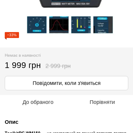
−33%
Немає в наявності
1 999 грн
2 999 грн
Повідомити, коли з'явиться
До обраного
Порівняти
Опис
ToolkitRC WM150
— це компактний та точний ватметр-тестер,