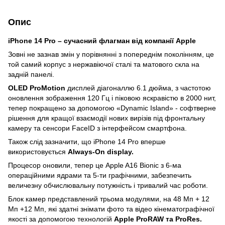
Опис
iPhone 14 Pro – сучасний флагман від компанії Apple
Зовні не зазнав змін у порівнянні з попереднім поколінням, це
той самий корпус з нержавіючої сталі та матового скла на
задній панелі.
OLED ProMotion
дисплей діагоналлю 6.1 дюйма, з частотою
оновлення зображення 120 Гц і піковою яскравістю в 2000 нит,
тепер покращено за допомогою «Dynamic Island» - софтверне
рішення для кращої взаємодії нових вирізів під фронтальну
камеру та сенсори FaceID з інтерфейсом смартфона.
Також слід зазначити, що iPhone 14 Pro вперше
використовується
Always-On display.
Процесор оновили, тепер це Apple A16 Bionic з 6-ма
операційними ядрами та 5-ти графічними, забезпечить
величезну обчислювальну потужність і тривалий час роботи.
Блок камер представлений трьома модулями, на 48 Мп + 12
Мп +12 Мп, які здатні знімати фото та відео кінематографічної
якості за допомогою технологій
Apple ProRAW та ProRes.