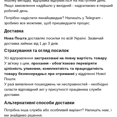
іншому випадку, відправка відбувається на наступний день.
Якщо замовлення надійшло у вихідний - надсилаємо в перший
робочий день.
Потрібно надіслати якнайшвидше? Напишіть у Telegram -
зробимо все можливе, щоб пришвидшити процес.
Доставка
Нова Пошта
доставляє посилки по всій Україні. Зазвичай
доставка займає від 1 до 3 днів.
Страхування та огляд посилок
Усі відправлення
застраховані на повну вартість товару
.
У зв’язку з цим,
прохання - обовʼязково перевіряти
цілісність упаковки, комплектність та працездатність
товару безпосередньо при отриманні
у відділенні Нової
Пошти.
У разі виявлення пошкоджень чи несправностей - необхідно
скласти відповідний акт у присутності працівника служби
доставки.
Альтернативні способи доставки
Потрібна інша служба або особливий варіант? Напишіть нам, і
ми знайдемо рішення.