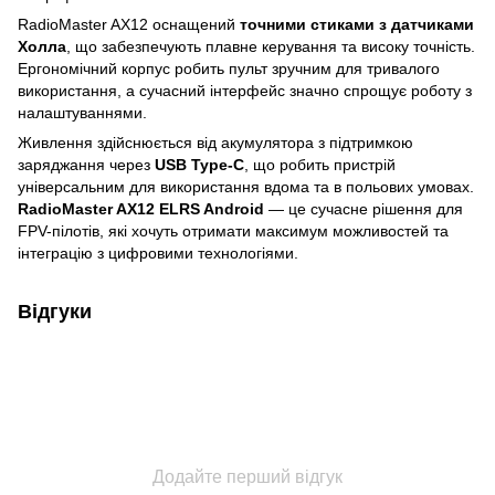
RadioMaster AX12 оснащений
точними стиками з датчиками
Холла
, що забезпечують плавне керування та високу точність.
Ергономічний корпус робить пульт зручним для тривалого
використання, а сучасний інтерфейс значно спрощує роботу з
налаштуваннями.
Живлення здійснюється від акумулятора з підтримкою
заряджання через
USB Type-C
, що робить пристрій
універсальним для використання вдома та в польових умовах.
RadioMaster AX12 ELRS Android
— це сучасне рішення для
FPV-пілотів, які хочуть отримати максимум можливостей та
інтеграцію з цифровими технологіями.
Відгуки
Додайте перший відгук