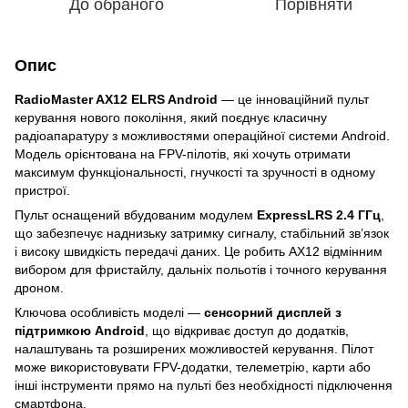
До обраного
Порівняти
Опис
RadioMaster AX12 ELRS Android
— це інноваційний пульт
керування нового покоління, який поєднує класичну
радіоапаратуру з можливостями операційної системи Android.
Модель орієнтована на FPV-пілотів, які хочуть отримати
максимум функціональності, гнучкості та зручності в одному
пристрої.
Пульт оснащений вбудованим модулем
ExpressLRS 2.4 ГГц
,
що забезпечує наднизьку затримку сигналу, стабільний зв’язок
і високу швидкість передачі даних. Це робить AX12 відмінним
вибором для фристайлу, дальніх польотів і точного керування
дроном.
Ключова особливість моделі —
сенсорний дисплей з
підтримкою Android
, що відкриває доступ до додатків,
налаштувань та розширених можливостей керування. Пілот
може використовувати FPV-додатки, телеметрію, карти або
інші інструменти прямо на пульті без необхідності підключення
смартфона.