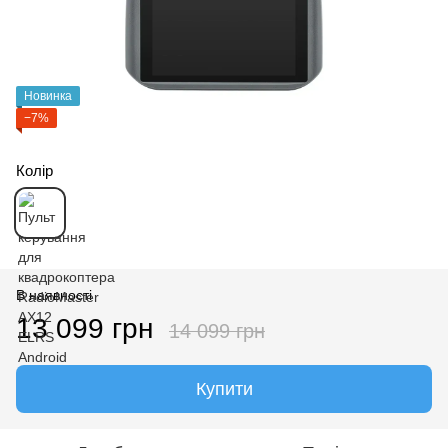
Новинка
−7%
Колір
В наявності
13 099 грн
14 099 грн
Купити