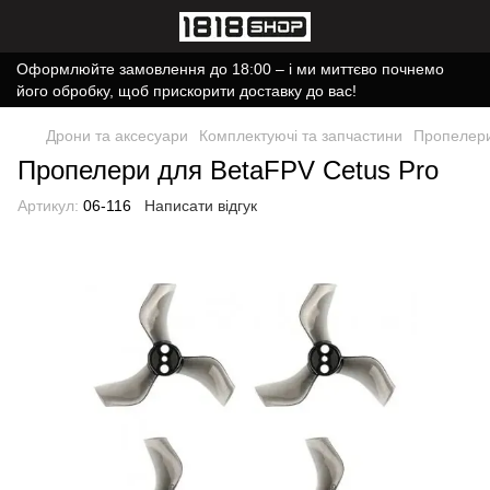
Оформлюйте замовлення до 18:00 – і ми миттєво почнемо
його обробку, щоб прискорити доставку до вас!
Дрони та аксесуари
Комплектуючі та запчастини
Пропелери
Пропелери для BetaFPV Cetus Pro
Артикул:
06-116
Написати відгук