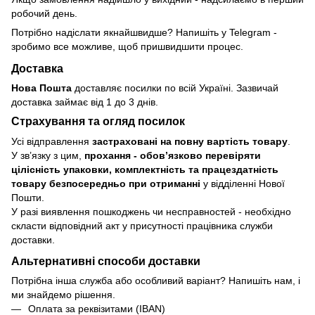
робочий день.
Потрібно надіслати якнайшвидше? Напишіть у Telegram -
зробимо все можливе, щоб пришвидшити процес.
Доставка
Нова Пошта
доставляє посилки по всій Україні. Зазвичай
доставка займає від 1 до 3 днів.
Страхування та огляд посилок
Усі відправлення
застраховані на повну вартість товару
.
У зв’язку з цим,
прохання - обовʼязково перевіряти
цілісність упаковки, комплектність та працездатність
товару безпосередньо при отриманні
у відділенні Нової
Пошти.
У разі виявлення пошкоджень чи несправностей - необхідно
скласти відповідний акт у присутності працівника служби
доставки.
Альтернативні способи доставки
Потрібна інша служба або особливий варіант? Напишіть нам, і
ми знайдемо рішення.
Оплата за реквізитами (IBAN)