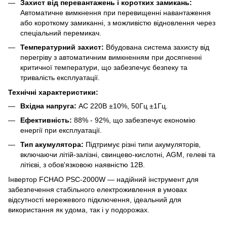
Захист від перевантажень і коротких замикань:
Автоматичне вимкнення при перевищенні навантаження
або короткому замиканні, з можливістю відновлення через
спеціальний перемикач.
Температурний захист:
Вбудована система захисту від
перегріву з автоматичним вимкненням при досягненні
критичної температури, що забезпечує безпеку та
тривалість експлуатації.
Технічні характеристики:
Вхідна напруга:
AC 220В ±10%, 50Гц ±1Гц.
Ефективність:
88% - 92%, що забезпечує економію
енергії при експлуатації.
Тип акумулятора:
Підтримує різні типи акумуляторів,
включаючи літій-залізні, свинцево-кислотні, AGM, гелеві та
літієві, з обов'язковою наявністю 12В.
Інвертор FCHAO PSC-2000W — надійний інструмент для
забезпечення стабільного електроживлення в умовах
відсутності мережевого підключення, ідеальний для
використання як удома, так і у подорожах.