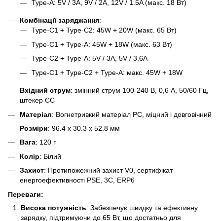
Type-A: 5V / 3A, 9V / 2A, 12V / 1.5A (макс. 18 Вт)
Комбінації заряджання
:
Type-C1 + Type-C2: 45W + 20W (макс. 65 Вт)
Type-C1 + Type-A: 45W + 18W (макс. 63 Вт)
Type-C2 + Type-A: 5V / 3A, 5V / 3.6A
Type-C1 + Type-C2 + Type-A: макс. 45W + 18W
Вхідний струм
: змінний струм 100-240 В, 0,6 А, 50/60 Гц,
штекер ЄС
Матеріал
: Вогнетривкий матеріал PC, міцний і довговічний
Розміри
: 96.4 x 30.3 x 52.8 мм
Вага
: 120 г
Колір
: Білий
Захист
: Протипожежний захист V0, сертифікат
енергоефективності PSE, 3C, ERP6
Переваги:
Висока потужність
: Забезпечує швидку та ефективну
зарядку, підтримуючи до 65 Вт, що достатньо для