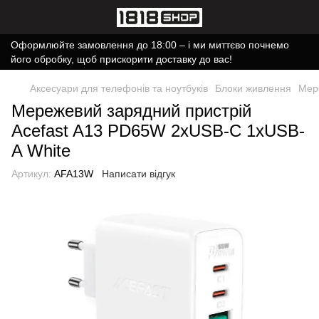
Оформлюйте замовлення до 18:00 – і ми миттєво почнемо
його обробку, щоб прискорити доставку до вас!
Аксесуари для телефонів та ноутбуків
Блоки живлення
Мер
Мережевий зарядний пристрій
Acefast A13 PD65W 2xUSB-C 1xUSB-
A White
Артикул:
AFA13W
Написати відгук