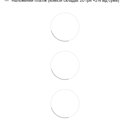
Наложений платіж (комісія складає 20 грн +2% від суми)