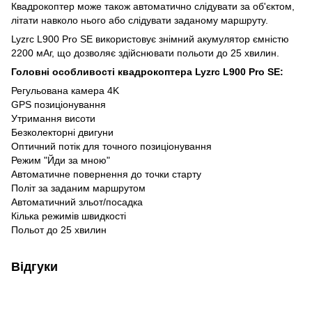
Квадрокоптер може також автоматично слідувати за об'єктом,
літати навколо нього або слідувати заданому маршруту.
Lyzrc L900 Pro SE використовує знімний акумулятор ємністю
2200 мАг, що дозволяє здійснювати польоти до 25 хвилин.
Головні особливості квадрокоптера Lyzrc L900 Pro SE:
Регульована камера 4K
GPS позиціонування
Утримання висоти
Безколекторні двигуни
Оптичний потік для точного позиціонування
Режим "Йди за мною"
Автоматичне повернення до точки старту
Політ за заданим маршрутом
Автоматичний зльот/посадка
Кілька режимів швидкості
Польот до 25 хвилин
Відгуки