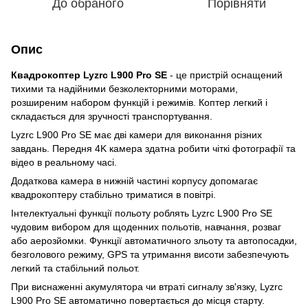
До обраного
Порівняти
Опис
Квадрокоптер Lyzrc L900 Pro SE
- це пристрій оснащений
тихими та надійними безколекторними моторами,
розширеним набором функцій і режимів. Коптер легкий і
складається для зручності транспортування.
Lyzrc L900 Pro SE має дві камери для виконання різних
завдань. Передня 4K камера здатна робити чіткі фотографії та
відео в реальному часі.
Додаткова камера в нижній частині корпусу допомагає
квадрокоптеру стабільно триматися в повітрі.
Інтелектуальні функції польоту роблять Lyzrc L900 Pro SE
чудовим вибором для щоденних польотів, навчання, розваг
або аерозйомки. Функції автоматичного зльоту та автопосадки,
безголового режиму, GPS та утримання висоти забезпечують
легкий та стабільний польот.
При виснаженні акумулятора чи втраті сигналу зв'язку, Lyzrc
L900 Pro SE автоматично повертається до місця старту.