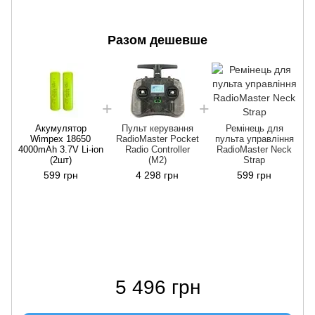
Разом дешевше
4
Акумулятор
Пульт керування
Ремінець для
Wimpex 18650
RadioMaster Pocket
пульта управління
4000mAh 3.7V Li-ion
Radio Controller
RadioMaster Neck
(2шт)
(M2)
Strap
599 грн
4 298 грн
599 грн
5 496 грн