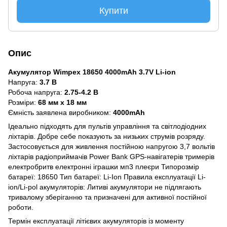
Купити
Опис
Акумулятор Wimpex 18650 4000mAh 3.7V Li-ion
Напруга:
3.7 В
Робоча напруга:
2.75-4.2 В
Розміри:
68 мм x 18 мм
Ємність заявлена виробником:
4000mAh
Ідеально підходять для пультів управління та світлодіодних
ліхтарів. Добре себе показують за низьких струмів розряду.
Застосовується для живлення постійною напругою 3,7 вольтів
ліхтарів радіоприймачів Power Bank GPS-навігатерів тримерів
електробритв електронні іграшки мп3 плеєри Типорозмір
батареї: 18650 Тип батареї: Li-Ion Правила експлуатації Li-
ion/Li-pol акумуляторів: Литиві акумулятори не підлягають
тривалому зберіганню та призначені для активної постійної
роботи.
Термін експлуатації літієвих акумуляторів із моменту