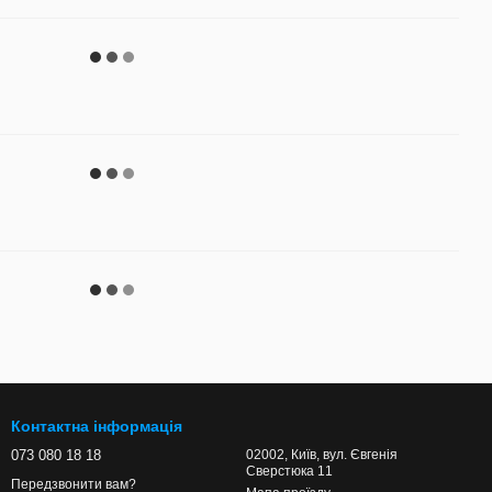
Контактна інформація
073 080 18 18
02002, Київ, вул. Євгенія
Сверстюка 11
Передзвонити вам?