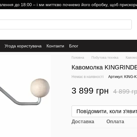
ння до 18:00 – і ми миттєво почнемо його обробку, щоб прискори
Угода користувача
Контакти
Блог
Головна
Побутова техніка
Кавомо
Кавомолка KINGRINDE
Немає в наявності
Артикул: KING-K
3 899 грн
4 899 г
Повідомити, коли з'яви
Доставка
Оплата