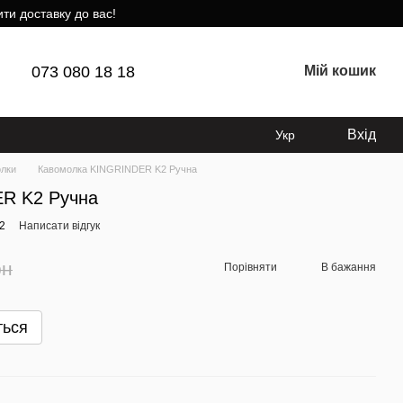
ти доставку до вас!
073 080 18 18
Мій кошик
Вхід
Укр
лки
Кавомолка KINGRINDER K2 Ручна
R K2 Ручна
2
Написати відгук
рн
Порівняти
В бажання
ться