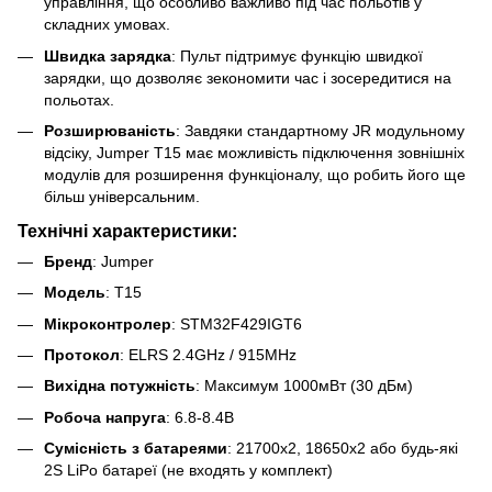
управління, що особливо важливо під час польотів у
складних умовах.
Швидка зарядка
: Пульт підтримує функцію швидкої
зарядки, що дозволяє зекономити час і зосередитися на
польотах.
Розширюваність
: Завдяки стандартному JR модульному
відсіку, Jumper T15 має можливість підключення зовнішніх
модулів для розширення функціоналу, що робить його ще
більш універсальним.
Технічні характеристики:
Бренд
: Jumper
Модель
: T15
Мікроконтролер
: STM32F429IGT6
Протокол
: ELRS 2.4GHz / 915MHz
Вихідна потужність
: Максимум 1000мВт (30 дБм)
Робоча напруга
: 6.8-8.4В
Сумісність з батареями
: 21700x2, 18650x2 або будь-які
2S LiPo батареї (не входять у комплект)