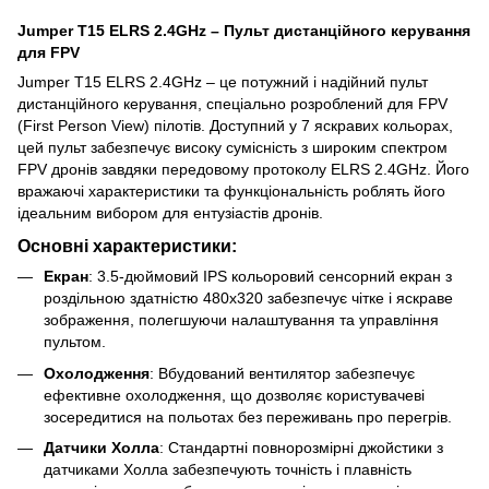
Jumper T15 ELRS 2.4GHz – Пульт дистанційного керування
для FPV
Jumper T15 ELRS 2.4GHz – це потужний і надійний пульт
дистанційного керування, спеціально розроблений для FPV
(First Person View) пілотів. Доступний у 7 яскравих кольорах,
цей пульт забезпечує високу сумісність з широким спектром
FPV дронів завдяки передовому протоколу ELRS 2.4GHz. Його
вражаючі характеристики та функціональність роблять його
ідеальним вибором для ентузіастів дронів.
Основні характеристики:
Екран
: 3.5-дюймовий IPS кольоровий сенсорний екран з
роздільною здатністю 480x320 забезпечує чітке і яскраве
зображення, полегшуючи налаштування та управління
пультом.
Охолодження
: Вбудований вентилятор забезпечує
ефективне охолодження, що дозволяє користувачеві
зосередитися на польотах без переживань про перегрів.
Датчики Холла
: Стандартні повнорозмірні джойстики з
датчиками Холла забезпечують точність і плавність