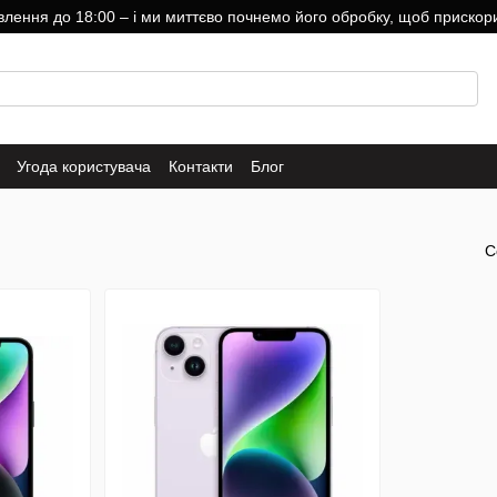
ння до 18:00 – і ми миттєво почнемо його обробку, щоб прискори
Угода користувача
Контакти
Блог
С