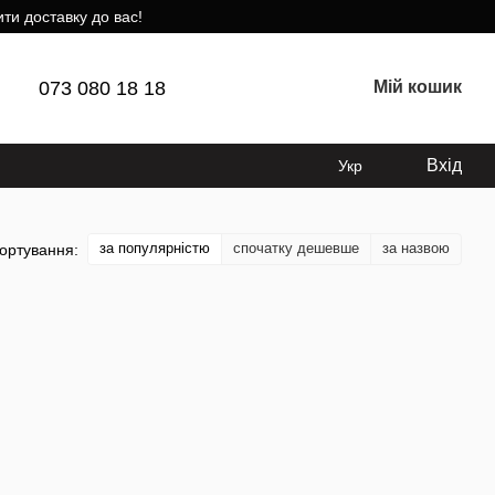
ти доставку до вас!
073 080 18 18
Мій кошик
Вхід
Укр
за популярністю
спочатку дешевше
за назвою
ортування: