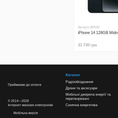
Артикул: MPV03
iPhone 14 128GB Midn
31 730 грн
Каталог
Радіообладнання
Приймаємо до оплати
Дрони та аксесуари
Мобільні джерела енергії та
перетворювачі
© 2014—2026
Сонячна енергетика
Інтернет-магазин електроніки
Мобільна версія