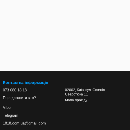
Контактна інформація
073 080 18 18
02002, Київ, вул. Євгенія
Сверстюка 11
Передзвонити вам?
Мапа проїзду
Viber
Telegram
1818.com.ua@gmail.com