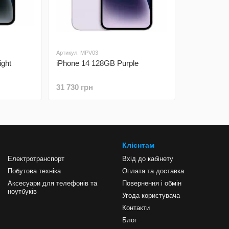
Артикул: MPV03
ight
іPhone 14 128GB Purple
31 730 грн
Клієнтам
Електротранспорт
Вхід до кабінету
Побутова техніка
Оплата та доставка
Аксесуари для телефонів та
Повернення і обмін
ноутбуків
Угода користувача
Контакти
Блог