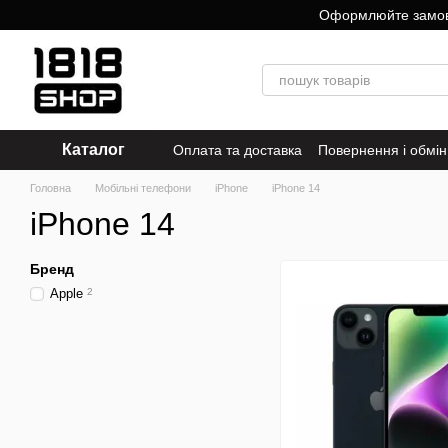
Перейти до основного контенту
Оформлюйте замовле
Каталог
Оплата та доставка
Повернення і обмін
Головна
Мобільні телефони
iPhone
iPhone 14
iPhone 14
Бренд
Apple
2