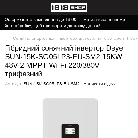
Оформлюйте замовлення до 18:00 – і ми миттєво почнемо
його обробку, щоб прискорити доставку до вас!
Сонячна енергетика
Інвертори для сонячних батарей
Гібр
Гібридний сонячний інвертор Deye
SUN-15K-SG05LP3-EU-SM2 15KW
48V 2 MPPT Wi-Fi 220/380V
трифазний
Артикул:
SUN-15K-SG05LP3-EU-SM2
Написати відгук