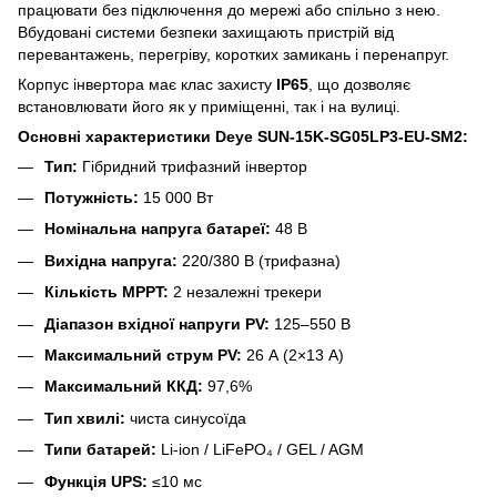
працювати без підключення до мережі або спільно з нею.
Вбудовані системи безпеки захищають пристрій від
перевантажень, перегріву, коротких замикань і перенапруг.
Корпус інвертора має клас захисту
IP65
, що дозволяє
встановлювати його як у приміщенні, так і на вулиці.
Основні характеристики Deye SUN-15K-SG05LP3-EU-SM2:
Тип:
Гібридний трифазний інвертор
Потужність:
15 000 Вт
Номінальна напруга батареї:
48 В
Вихідна напруга:
220/380 В (трифазна)
Кількість MPPT:
2 незалежні трекери
Діапазон вхідної напруги PV:
125–550 В
Максимальний струм PV:
26 А (2×13 А)
Максимальний ККД:
97,6%
Тип хвилі:
чиста синусоїда
Типи батарей:
Li-ion / LiFePO₄ / GEL / AGM
Функція UPS:
≤10 мс