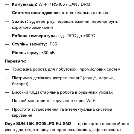
Комунікації:
Wi-Fi / RS485 / CAN / DRM
Система охолодження:
інтелектуальна активна
Захист:
від перегріву, перевантаження, перенапруги,
короткого замикання
Робоча температура:
від -25°C до +60°C
Ступінь захисту:
IP65
Рівень шуму:
≤30 дБ
Переваги:
Трифазна робота для побутових і промислових систем
Підтримка декількох джерел енергії (сонце, мережа,
батареї)
Високий ККД і стабільна робота в будь-яких умовах
Повний моніторинг і керування через Wi-Fi
Простота встановлення та інтелектуальна система
керування
Deye SUN-15K-SG05LP3-EU-SM2
— це інвертор професійного
рівня для тих, хто цінує енергонезалежність, ефективність і