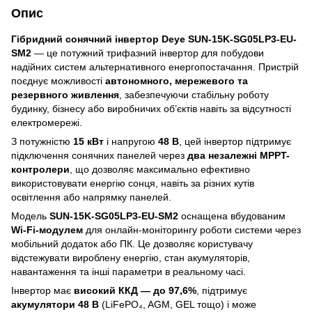
Опис
Гібридний сонячний інвертор Deye SUN-15K-SG05LP3-EU-
SM2
— це потужний трифазний інвертор для побудови
надійних систем альтернативного енергопостачання. Пристрій
поєднує можливості
автономного, мережевого та
резервного живлення
, забезпечуючи стабільну роботу
будинку, бізнесу або виробничих об’єктів навіть за відсутності
електромережі.
З потужністю
15 кВт
і напругою
48 В
, цей інвертор підтримує
підключення сонячних панелей через
два незалежні MPPT-
контролери
, що дозволяє максимально ефективно
використовувати енергію сонця, навіть за різних кутів
освітлення або напрямку панелей.
Модель
SUN-15K-SG05LP3-EU-SM2
оснащена вбудованим
Wi-Fi-модулем
для онлайн-моніторингу роботи системи через
мобільний додаток або ПК. Це дозволяє користувачу
відстежувати вироблену енергію, стан акумуляторів,
навантаження та інші параметри в реальному часі.
Інвертор має
високий ККД — до 97,6%
, підтримує
акумулятори 48 В
(LiFePO₄, AGM, GEL тощо) і може