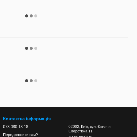
Контактна інформація
073 080 18 18
02002, Київ, вул. Євгенія
Сверстюка 11
Передзвонити вам?