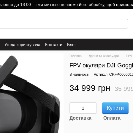
ння до 18:00 – і ми миттєво почнемо його обробку, щоб прискори
Угода користувача
Контакти
Блог
Головна
Дрони та аксесуари
FPV 
FPV окуляри DJI Goggl
В наявності
Артикул: CP.FP.000001
34 999 грн
35 99
Купити
Доставка
Оплата