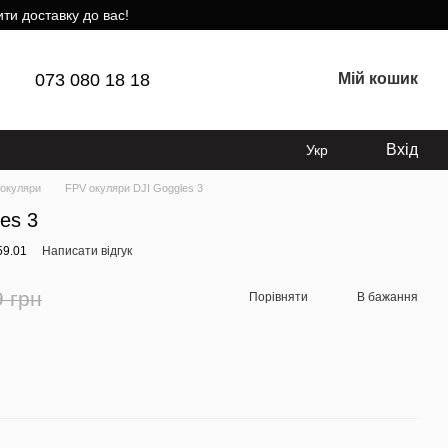
ти доставку до вас!
073 080 18 18
Мій кошик
Вхід
Укр
окуляри
FPV окуляри DJI Goggles 3
es 3
59.01
Написати відгук
9 грн
Порівняти
В бажання