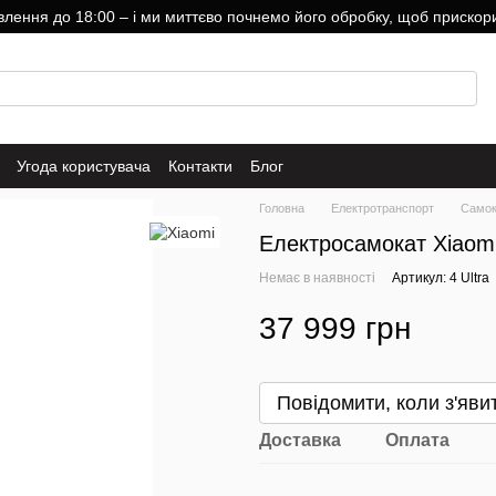
ння до 18:00 – і ми миттєво почнемо його обробку, щоб прискори
Угода користувача
Контакти
Блог
Головна
Електротранспорт
Самок
Електросамокат Xiaomi M
Немає в наявності
Артикул: 4 Ultra
37 999 грн
Повідомити, коли з'яви
Доставка
Оплата