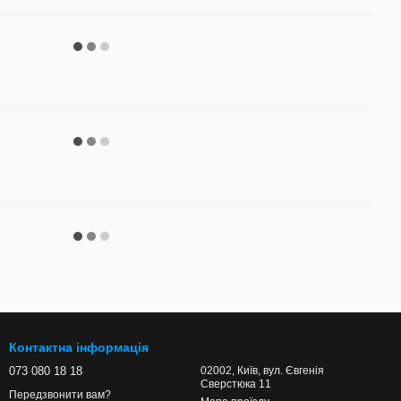
Контактна інформація
073 080 18 18
02002, Київ, вул. Євгенія
Сверстюка 11
Передзвонити вам?