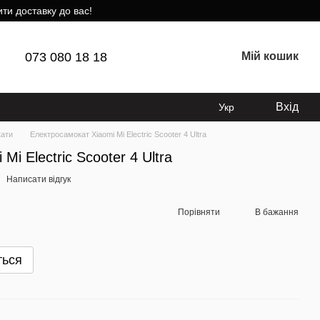
ти доставку до вас!
073 080 18 18
Мій кошик
Вхід
Укр
ати
Електросамокат Xiaomi Mi Electric Scooter 4 Ultra
i Electric Scooter 4 Ultra
Написати відгук
Порівняти
В бажання
ться