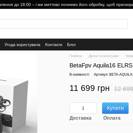
ння до 18:00 – і ми миттєво почнемо його обробку, щоб прискори
Угода користувача
Контакти
Блог
Головна
Дрони та аксесуари
Квад
BetaFpv Aquila16 ELRS
В наявності
Артикул: BETA-AQUIL
11 699 грн
12 699
Купити
Доставка
Оплата