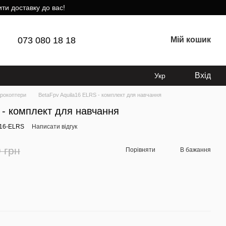
ти доставку до вас!
073 080 18 18
Мій кошик
Вхід
Укр
рокоптери
BetaFpv Aquila16 ELRS - комплект для навчання
 - комплект для навчання
A16-ELRS
Написати відгук
 грн
Порівняти
В бажання