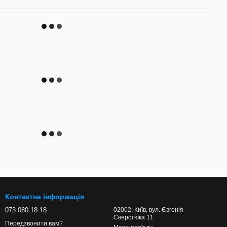
Контактна інформація
073 080 18 18
02002, Київ, вул. Євгенія
Сверстюка 11
Передзвонити вам?