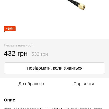
−19%
Немає в наявності
432 грн
532 грн
Повідомити, коли з'явиться
До обраного
Порівняти
Опис
Антена Rush Cherry II 4.9 ГГц RHCP – це високоінноваційний