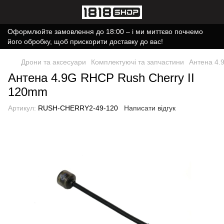
Оформлюйте замовлення до 18:00 – і ми миттєво почнемо
його обробку, щоб прискорити доставку до вас!
Дрони та аксесуари
Комплектуючі та запчастини
Антена 4.
Антена 4.9G RHCP Rush Cherry II
120mm
Артикул:
RUSH-CHERRY2-49-120
Написати відгук