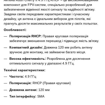
компонент для FPV-систем, спеціально розроблений для
забезпечення відмінної якості сигналу та надійності зв'язку.
Завдяки своїм передовим характеристикам і сучасному
дизайну, ця антена є ідеальним вибором для пілотів, які
прагнуть досягти максимальних результатів у своїх польотах.
Особливості:
Поляризація RHCP:
Правая круговая поляризація
забезпечує зменшення перешкод і підвищує якість зв'язку.
Компактний дизайн:
Довжина 120 мм робить антену
зручною для монтажу, не займаючи багато місця.
Висока ефективність:
Розроблена для досягнення
оптимального сигналу у діапазоні 4.9 ГГц.
Технічні характеристики:
Частота:
4.9 ГГц
Поляризація:
RHCP (Правая круговая)
Довжина антени:
120 мм
Тип інтерфейсу:
SMA