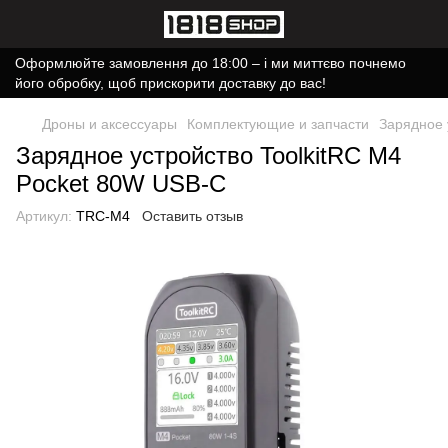
Оформлюйте замовлення до 18:00 – і ми миттєво почнемо
його обробку, щоб прискорити доставку до вас!
Дроны и аксессуары
Комплектующие и запчасти
Зарядное 
Зарядное устройство ToolkitRC M4
Pocket 80W USB-C
Артикул:
TRC-M4
Оставить отзыв