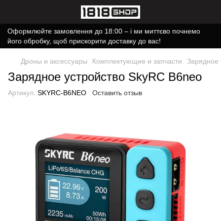
Оформлюйте замовлення до 18:00 – і ми миттєво почнемо
його обробку, щоб прискорити доставку до вас!
Дроны и аксессуары
Комплектующие и запчасти
Зарядное 
Зарядное устройство SkyRC B6neo
Артикул:
SKYRC-B6NEO
Оставить отзыв