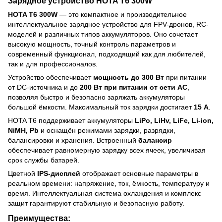
Зарядное устройство HOTA T6 300W
HOTA T6 300W
— это компактное и производительное
интеллектуальное зарядное устройство для FPV-дронов, RC-
моделей и различных типов аккумуляторов. Оно сочетает
высокую мощность, точный контроль параметров и
современный функционал, подходящий как для любителей,
так и для профессионалов.
Устройство обеспечивает
мощность до 300 Вт
при питании
от DC-источника и до
200 Вт при питании от сети AC
,
позволяя быстро и безопасно заряжать аккумуляторы
большой ёмкости. Максимальный ток зарядки достигает
15 А
.
HOTA T6 поддерживает аккумуляторы
LiPo, LiHv, LiFe, Li-ion,
NiMH, Pb
и оснащён режимами зарядки, разрядки,
балансировки и хранения. Встроенный
балансир
обеспечивает равномерную зарядку всех ячеек, увеличивая
срок службы батарей.
Цветной
IPS-дисплей
отображает основные параметры в
реальном времени: напряжение, ток, ёмкость, температуру и
время. Интеллектуальная система охлаждения и комплекс
защит гарантируют стабильную и безопасную работу.
Преимущества: