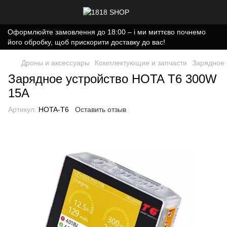
Оформлюйте замовлення до 18:00 – і ми миттєво почнемо
його обробку, щоб прискорити доставку до вас!
Дроны и аксессуары
Комплектующие и запчасти
Зарядное 
Зарядное устройство HOTA T6 300W
15A
Артикул:
HOTA-T6
Оставить отзыв