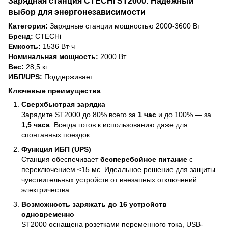
Зарядная станция
CTECHi ST2000
: Надежный
выбор для энергонезависимости
Категория:
Зарядные станции мощностью 2000-3600 Вт
Бренд:
CTECHi
Емкость:
1536 Вт·ч
Номинальная мощность:
2000 Вт
Вес:
28,5 кг
ИБП/UPS:
Поддерживает
Ключевые преимущества
Сверхбыстрая зарядка
Зарядите ST2000 до 80% всего за
1 час
и до 100% — за
1,5 часа
. Всегда готов к использованию даже для
спонтанных поездок.
Функция ИБП (UPS)
Станция обеспечивает
бесперебойное питание
с
переключением ≤15 мс. Идеальное решение для защиты
чувствительных устройств от внезапных отключений
электричества.
Возможность заряжать до 16 устройств
одновременно
ST2000 оснащена розетками переменного тока, USB-