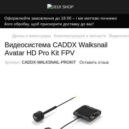
Оформлюйте замовлення до 18:00 – і ми миттєво почнемо
його обробку, щоб прискорити доставку до вас!
Дроны и аксессуары
Комплектующие и запчасти
Видеосист
Видеосистема CADDX Walksnail
Avatar HD Pro Kit FPV
Артикул:
CADDX-WALKSNAIL-PROKIT
Оставить отзыв