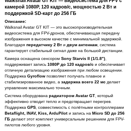
Walksnail Avatar GT KIT — видеосистема для FPV с
камерой 1080P, 120 кадров/с, мощностью 2 Вт и
поддержкой SD-карт до 256 ГБ
Описание:
Walksnail Avatar GT KIT — это высокопроизводительная
видеосистема для FPV-дронов, обеспечивающая передачу
изображения в высоком качестве с минимальной задержкой.
Благодаря
передатчику 2 Вт
и
двум антеннам
, система
гарантирует стабильный сигнал даже на большой дистанции.
Камера оснащена сенсором
Sony Starvis II (1/1.8")
,
поддерживает запись
1080P до 120 кадров/с
и обеспечивает
отличную детализацию изображения при любом освещении.
Поддержка
Gyroflow
позволяет получать плавное и
стабилизированное видео, а
задержка всего 22 мс
делает
управление максимально точным.
Система оборудована
радиатором Avatar GT
, который
эффективно отводит тепло и предотвращает перегрев.
Поддержка
GPS
, совместимость с полётными контроллерами
Betaflight, INAV, Kiss, ArduPilot
и запись на
Micro SD до 256
ГБ
делают этот комплект универсальным решением для FPV-
пилотов любого уровня.