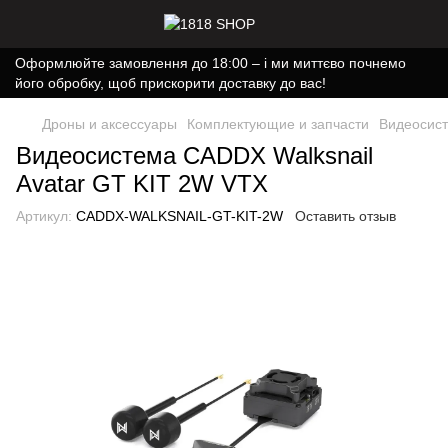
Оформлюйте замовлення до 18:00 – і ми миттєво почнемо
його обробку, щоб прискорити доставку до вас!
Дроны и аксессуары
Комплектующие и запчасти
Видеосист
Видеосистема CADDX Walksnail
Avatar GT KIT 2W VTX
Артикул:
CADDX-WALKSNAIL-GT-KIT-2W
Оставить отзыв