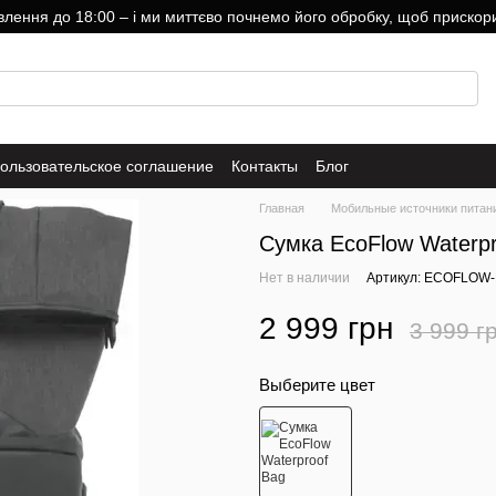
ння до 18:00 – і ми миттєво почнемо його обробку, щоб прискори
ользовательское соглашение
Контакты
Блог
Главная
Мобильные источники питан
Сумка EcoFlow Waterpr
Нет в наличии
Артикул: ECOFLOW
2 999 грн
3 999 г
Выберите цвет