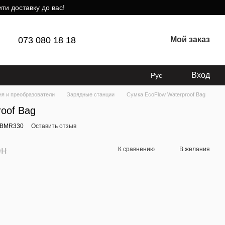
ти доставку до вас!
073 080 18 18
Мой заказ
Вход
Рус
ия и преобразователи
Зарядные станции
Сумка EcoFlow Waterproof Bag
oof Bag
-BMR330
Оставить отзыв
рн
К сравнению
В желания