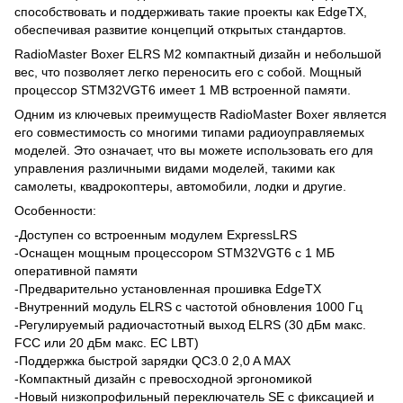
способствовать и поддерживать такие проекты как EdgeTX,
обеспечивая развитие концепций открытых стандартов.
RadioMaster Boxer ELRS M2 компактный дизайн и небольшой
вес, что позволяет легко переносить его с собой. Мощный
процессор STM32VGT6 имеет 1 MB встроенной памяти.
Одним из ключевых преимуществ RadioMaster Boxer является
его совместимость со многими типами радиоуправляемых
моделей. Это означает, что вы можете использовать его для
управления различными видами моделей, такими как
самолеты, квадрокоптеры, автомобили, лодки и другие.
Особенности:
-Доступен со встроенным модулем ExpressLRS
-Оснащен мощным процессором STM32VGT6 с 1 МБ
оперативной памяти
-Предварительно установленная прошивка EdgeTX
-Внутренний модуль ELRS с частотой обновления 1000 Гц
-Регулируемый радиочастотный выход ELRS (30 дБм макс.
FCC или 20 дБм макс. ЕС LBT)
-Поддержка быстрой зарядки QC3.0 2,0 A MAX
-Компактный дизайн с превосходной эргономикой
-Новый низкопрофильный переключатель SE с фиксацией и