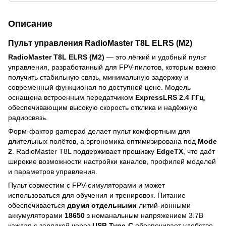
Описание
Пульт управления RadioMaster T8L ELRS (M2)
RadioMaster T8L ELRS (M2)
— это лёгкий и удобный пульт
управления, разработанный для FPV-пилотов, которым важно
получить стабильную связь, минимальную задержку и
современный функционал по доступной цене. Модель
оснащена встроенным передатчиком
ExpressLRS 2.4 ГГц
,
обеспечивающим высокую скорость отклика и надёжную
радиосвязь.
Форм-фактор gamepad делает пульт комфортным для
длительных полётов, а эргономика оптимизирована под
Mode
2
. RadioMaster T8L поддерживает прошивку
EdgeTX
, что даёт
широкие возможности настройки каналов, профилей моделей
и параметров управления.
Пульт совместим с FPV-симуляторами и может
использоваться для обучения и тренировок. Питание
обеспечиваеться
двумя отдельными
литий-ионными
аккумуляторами
18650
з номанальным напряжением 3.7В
каждая с зарядкой через
USB Type-C
обеспечивает удобство