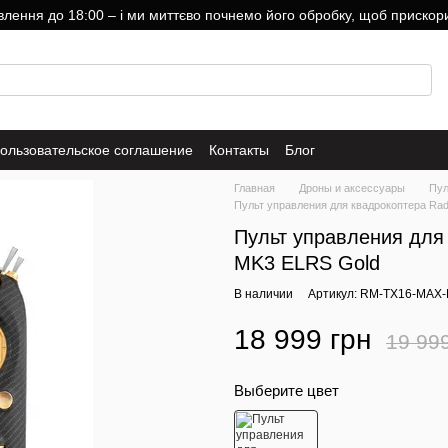
ння до 18:00 – і ми миттєво почнемо його обробку, щоб прискори
ользовательское соглашение
Контакты
Блог
Главная
Дроны и аксессуары
Пул
Пульт управления для квадрокоптера Ra
Пульт управления для
MK3 ELRS Gold
В наличии
Артикул: RM-TX16-MAX
18 999 грн
19 99
Выберите цвет