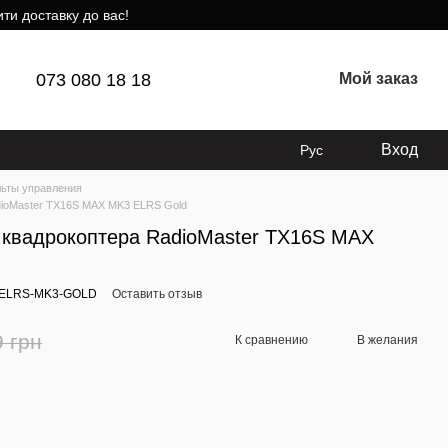
ти доставку до вас!
073 080 18 18
Мой заказ
Вход
Рус
ьты управления
dioMaster TX16S MAX MK3 ELRS Gold
 квадрокоптера RadioMaster TX16S MAX
-ELRS-MK3-GOLD
Оставить отзыв
9 грн
К сравнению
В желания